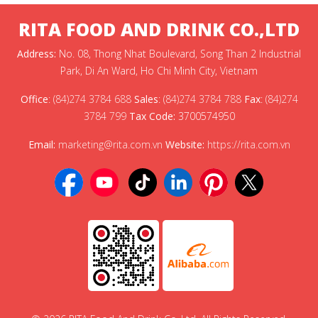
RITA FOOD AND DRINK CO.,LTD
Address:
No. 08, Thong Nhat Boulevard, Song Than 2 Industrial
Park, Di An Ward, Ho Chi Minh City, Vietnam
Office
:
(84)274 3784 688
Sales
:
(84)274 3784 788
Fax
:
(84)274
3784 799
Tax Code:
3700574950
Email:
marketing@rita.com.vn
Website:
https://rita.com.vn