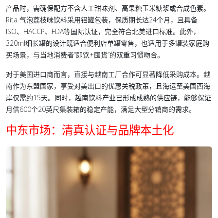
产品时，需确保配方不含人工甜味剂、高果糖玉米糖浆或合成色素。
Rita 气泡荔枝味饮料采用铝罐包装，保质期长达24个月，且具备
ISO、HACCP、FDA等国际认证，完全符合北美进口标准。此外，
320ml细长罐的设计既适合便利店单罐零售，也适用于多罐装家庭购
买场景，与当地消费者“即饮+囤货”的双重习惯吻合。
对于美国进口商而言，直接与越南工厂合作可显著降低采购成本。越
南作为东盟国家，享受对美出口的优惠关税政策，且海运至美国西海
岸仅需约15天。同时，越南饮料产业已形成成熟的供应链，能够保证
月供600个20英尺集装箱的稳定产能，满足大型分销商的需求。
中东市场：清真认证与品牌本土化