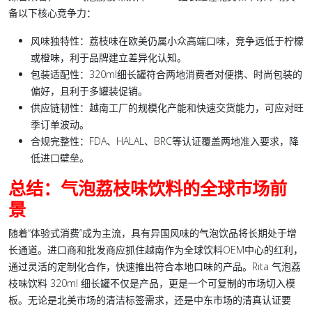
备以下核心竞争力：
风味独特性
：荔枝味在欧美仍属小众高端口味，竞争远低于柠檬
或橙味，利于品牌建立差异化认知。
包装适配性
：320ml细长罐符合两地消费者对便携、时尚包装的
偏好，且利于多罐装促销。
供应链韧性
：越南工厂的规模化产能和快速交货能力，可应对旺
季订单波动。
合规完整性
：FDA、HALAL、BRC等认证覆盖两地准入要求，降
低进口壁垒。
总结：气泡荔枝味饮料的全球市场前
景
随着“体验式消费”成为主流，具有异国风味的气泡饮品将长期处于增
长通道。进口商和批发商应抓住越南作为全球饮料OEM中心的红利，
通过灵活的定制化合作，快速推出符合本地口味的产品。Rita 气泡荔
枝味饮料 320ml 细长罐不仅是产品，更是一个可复制的市场切入模
板。无论是北美市场的清洁标签需求，还是中东市场的清真认证要