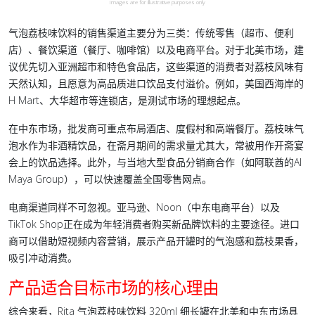
Images are for illustrative purposes only
气泡荔枝味饮料的销售渠道主要分为三类：传统零售（超市、便利
店）、餐饮渠道（餐厅、咖啡馆）以及电商平台。对于北美市场，建
议优先切入亚洲超市和特色食品店，这些渠道的消费者对荔枝风味有
天然认知，且愿意为高品质进口饮品支付溢价。例如，美国西海岸的
H Mart、大华超市等连锁店，是测试市场的理想起点。
在中东市场，批发商可重点布局酒店、度假村和高端餐厅。荔枝味气
泡水作为非酒精饮品，在斋月期间的需求量尤其大，常被用作开斋宴
会上的饮品选择。此外，与当地大型食品分销商合作（如阿联酋的Al
Maya Group），可以快速覆盖全国零售网点。
电商渠道同样不可忽视。亚马逊、Noon（中东电商平台）以及
TikTok Shop正在成为年轻消费者购买新品牌饮料的主要途径。进口
商可以借助短视频内容营销，展示产品开罐时的气泡感和荔枝果香，
吸引冲动消费。
产品适合目标市场的核心理由
综合来看，Rita 气泡荔枝味饮料 320ml 细长罐在北美和中东市场具