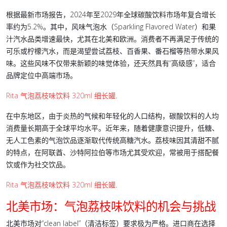
根据最新市场报告，2024年至2029年全球碳酸饮料市场年复合增长
率约为5.2%。其中，风味气泡水（Sparkling Flavored Water）和果
汁汽水品类增速最快，尤其在北美和欧洲。消费者不再满足于传统的
可乐或柠檬汽水，而是渴望尝试荔枝、百香果、番石榴等热带水果风
味。这些风味不仅带来新颖的味觉体验，还天然具有“高级感”，适合
品牌定位中高端市场。
Rita 气泡荔枝味饮料 320ml 细长罐
.
在中东地区，由于炎热的气候和年轻化的人口结构，碳酸饮料的人均
消费量长期高于全球平均水平。近年来，随着健康意识提升，低糖、
无人工色素的气泡饮品逐渐取代传统高糖汽水。荔枝味因其清甜不腻
的特点，在阿联酋、沙特阿拉伯等市场尤其受欢迎，常被用于搭配餐
饮或作为社交饮品。
Rita 气泡荔枝味饮料 320ml 细长罐
.
北美市场：气泡荔枝味饮料的机会与挑战
北美市场对“clean label”（清洁标签）要求极为严格。进口商在选择