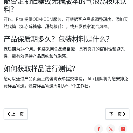
能否定制低糖或无糖版本的气泡荔枝味饮
料？
可以。Rita 提供OEM/ODM服务，可根据客户需求调整甜度、添加天
然代糖（如赤藓糖醇、甜菊糖苷），或开发独家混合风味。
产品保质期多久？包装材料是什么？
保质期为24个月。包装采用食品级铝罐，具有良好的密封性和避光
性，能有效保持产品风味和气泡感。
如何获取样品进行测试？
您可以通过产品页面上的咨询表单提交申请，Rita 团队将为您安排免
费样品寄送。通常样品寄送周期为5-7个工作日。
上一篇文章: 菠萝味椰果饮料市场趋势与批发分销机会分析
下一篇文章:
上一页
下一页