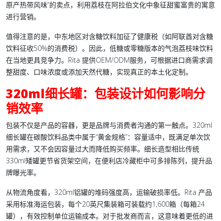
原产热带风味”的卖点，利用荔枝在阿拉伯文化中象征甜蜜富贵的寓意
进行营销。
值得注意的是，中东地区对含糖饮料加征了健康税（如阿联酋对含糖
饮料征收50%的消费税）。因此，低糖或零糖版本的气泡荔枝味饮料
在当地更具竞争力。Rita 提供OEM/ODM服务，可根据进口商需求调
整甜度、口味浓度或添加天然代糖，实现真正的本土化定制。
320ml细长罐：包装设计如何影响分
销效率
包装不仅是产品的容器，更是品牌与消费者沟通的第一触点。320ml
细长罐在碳酸饮料品类中属于“黄金规格”：容量适中，既满足单次饮
用需求，又不会因容量过大而降低购买频率。细长造型相比传统
330ml矮罐更节省货架空间，在便利店冷藏柜中可多排陈列，提升品
牌曝光率。
从物流角度看，320ml铝罐的堆码强度高，运输破损率低。Rita 产品
采用标准海运包装，每个20英尺集装箱可装载约1,600箱（每箱24
罐），有效控制单位运输成本。对于批发商而言，这意味着更低的进