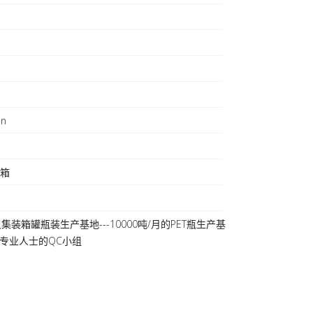
on
日
装箱
集装箱罐瓶装生产基地---10000吨/月的PET瓶生产基
 20专业人士的QC小组