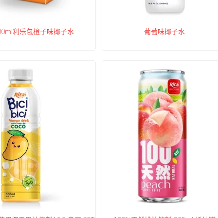
00ml利乐包橙子味椰子水
葡萄味椰子水