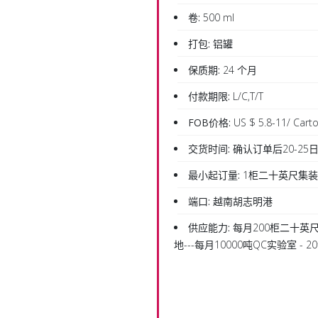
卷:
500 ml
打包:
铝罐
保质期:
24 个月
付款期限:
L/C,T/T
FOB价格:
US $ 5.8-11/ Cart
交货时间:
确认订单后20-25
最小起订量:
1柜二十英尺集
端口:
越南胡志明港
供应能力:
每月200柜二十英尺
地---每月10000吨QC实验室 -