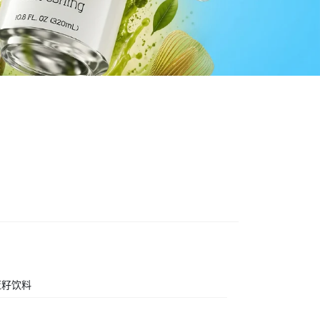
料
亚籽饮料