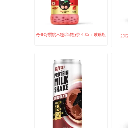
奇亚籽樱桃木槿珍珠奶茶 400ml 玻璃瓶
29