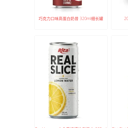
巧克力口味高蛋白奶昔 320ml细长罐
2