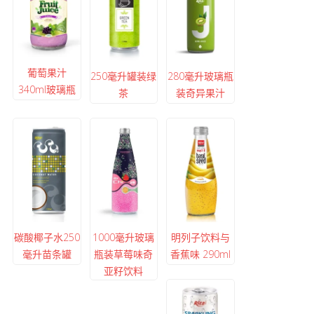
葡萄果汁
250毫升罐装绿
280毫升玻璃瓶
340ml玻璃瓶
茶
装奇异果汁
碳酸椰子水250
1000毫升玻璃
明列子饮料与
毫升苗条罐
瓶装草莓味奇
香蕉味 290ml
亚籽饮料