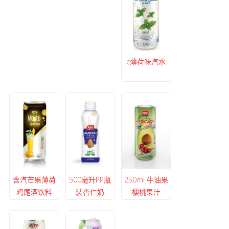
c薄荷味汽水
含汽芒果薄荷
500毫升PP瓶
250ml 牛油果
鸡尾酒饮料
装杏仁奶
樱桃果汁