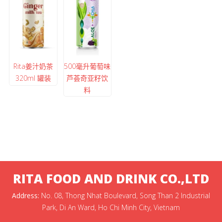
Rita姜汁奶茶
500毫升葡萄味
320ml 罐装
芦荟奇亚籽饮
料
RITA FOOD AND DRINK CO.,LTD
Address:
No. 08, Thong Nhat Boulevard, Song Than 2 Industrial
Park, Di An Ward, Ho Chi Minh City, Vietnam