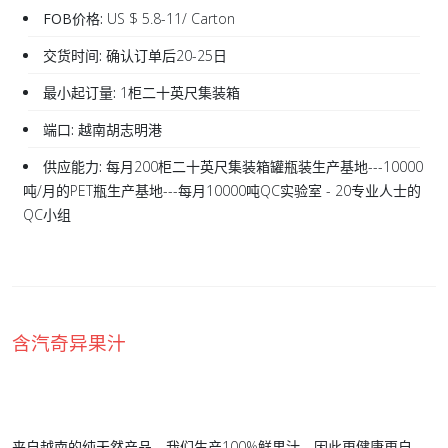
FOB价格:
US $ 5.8-11/ Carton
交货时间:
确认订单后20-25日
最小起订量:
1柜二十英尺集装箱
端口:
越南胡志明港
供应能力:
每月200柜二十英尺集装箱罐瓶装生产基地---10000
吨/月的PET瓶生产基地---每月10000吨QC实验室 - 20专业人士的
QC小组
含汽奇异果汁
来自越南的纯天然产品。我们生产100%鲜果汁，因此更健康更自