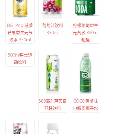
BiBi Pop 菠萝
葡萄汁饮料
柠檬莱姆益生
芒果益生元气
330ml
元汽水 330ml
泡水 330ml
短罐
500ml男士运
动饮料
500毫升芦荟奇
COCO黄瓜味
亚籽饮料
电解质椰子水