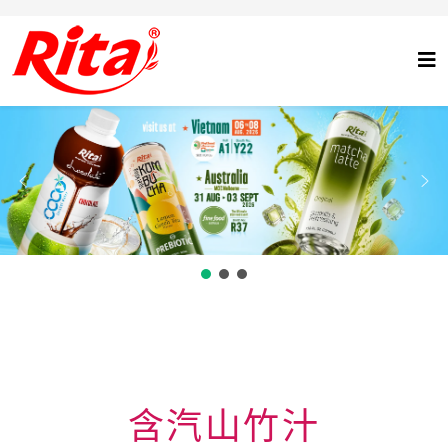
含汽山竹汁