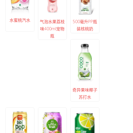
水蜜桃汽水
气泡水果荔枝
500毫升PP瓶
味400ml宠物
装核桃奶
瓶
奇异果味椰子
苏打水