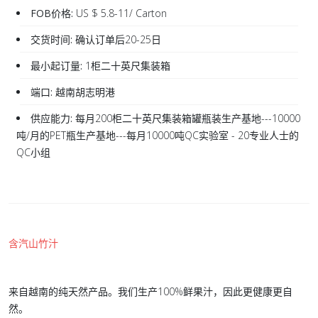
FOB价格:
US $ 5.8-11/ Carton
交货时间:
确认订单后20-25日
最小起订量:
1柜二十英尺集装箱
端口:
越南胡志明港
供应能力:
每月200柜二十英尺集装箱罐瓶装生产基地---10000
吨/月的PET瓶生产基地---每月10000吨QC实验室 - 20专业人士的
QC小组
含汽山竹汁
来自越南的纯天然产品。我们生产100%鲜果汁，因此更健康更自
然。