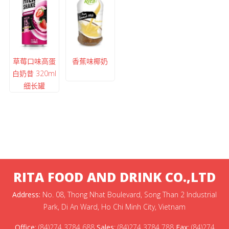
草莓口味高蛋
香蕉味椰奶
白奶昔 320ml
细长罐
RITA FOOD AND DRINK CO.,LTD
Address:
No. 08, Thong Nhat Boulevard, Song Than 2 Industrial
Park, Di An Ward, Ho Chi Minh City, Vietnam
Office
:
(84)274 3784 688
Sales
:
(84)274 3784 788
Fax
:
(84)274