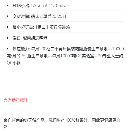
FOB价格:
US $ 5.8-11/ Carton
交货时间:
确认订单后20-25日
最小起订量:
1柜二十英尺集装箱
端口:
越南胡志明港
供应能力:
每月200柜二十英尺集装箱罐瓶装生产基地---10000
吨/月的PET瓶生产基地---每月10000吨QC实验室 - 20专业人士的
QC小组
含汽番石榴汁
来自越南的纯天然产品。我们生产100%鲜果汁，因此更健康更自
然。