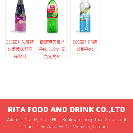
330毫升玻璃瓶
健康芦荟覆盆
500毫升PP瓶
装葡萄味奇亚
子味 500ml 绿
装椰子水
籽饮料
色宠物瓶
RITA FOOD AND DRINK CO.,LTD
Address:
No. 08, Thong Nhat Boulevard, Song Than 2 Industrial
Park, Di An Ward, Ho Chi Minh City, Vietnam