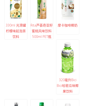
330ml 光滑罐
Rita芦荟奇亚籽
摩卡咖啡椰奶
柠檬味起泡茶
蜜桃风味饮料
饮料
500ml PET瓶
320毫升Bici
Bici哈密瓜味椰
果饮料