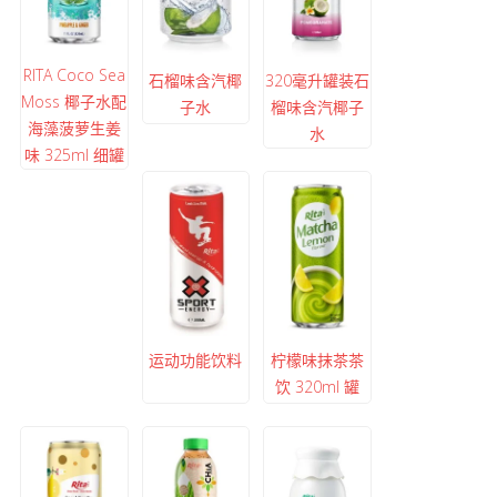
RITA Coco Sea
石榴味含汽椰
320毫升罐装石
Moss 椰子水配
子水
榴味含汽椰子
海藻菠萝生姜
水
味 325ml 细罐
运动功能饮料
柠檬味抹茶茶
饮 320ml 罐