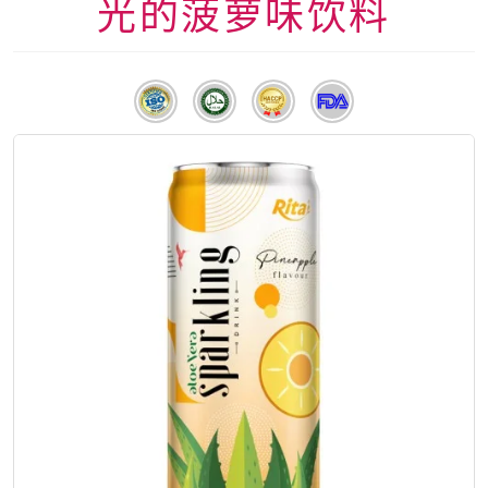
光的菠萝味饮料