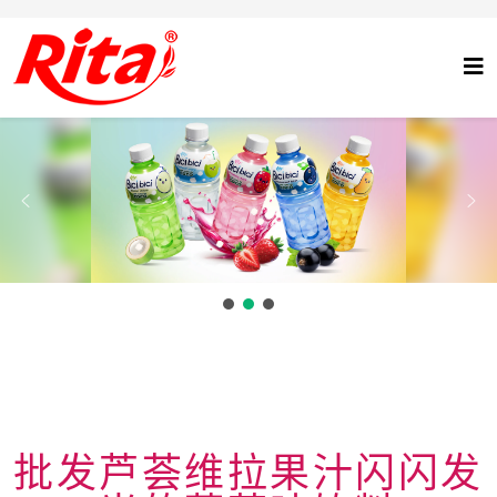
批发芦荟维拉果汁闪闪发