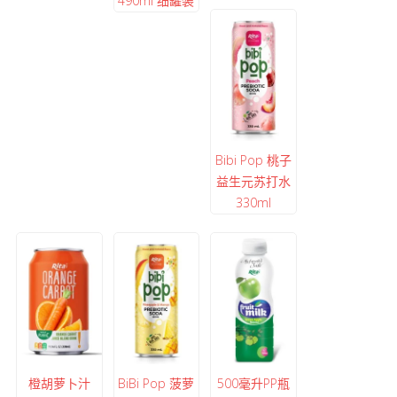
490ml 细罐装
Bibi Pop 桃子
益生元苏打水
330ml
橙胡萝卜汁
BiBi Pop 菠萝
500毫升PP瓶