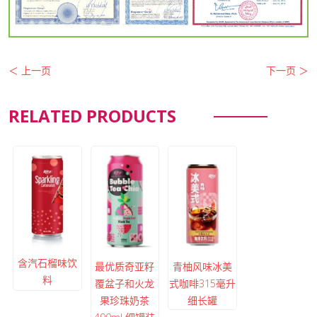
＜ 上一页
下一页 ＞
RELATED PRODUCTS
含汽石榴味饮
最优质奇亚籽
青柚风味冰美
料
覆盆子和火龙
式咖啡315毫升
果珍珠奶茶
细长罐