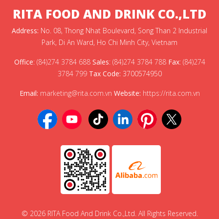
RITA FOOD AND DRINK CO.,LTD
Address:
No. 08, Thong Nhat Boulevard, Song Than 2 Industrial
Park, Di An Ward, Ho Chi Minh City, Vietnam
Office
:
(84)274 3784 688
Sales
:
(84)274 3784 788
Fax
:
(84)274
3784 799
Tax Code:
3700574950
Email:
marketing@rita.com.vn
Website:
https://rita.com.vn
© 2026 RITA Food And Drink Co.,Ltd. All Rights Reserved.