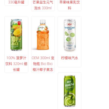
330毫升罐
芒果益生元气
苹果味果乳饮
泡水 330ml
料
100% 菠萝汁
OEM 300ml 宠
柠檬味汽水
饮料 320ml 细
物瓶 Bici Bici
长罐
橙汁椰子果冻