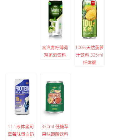
含汽青柠薄荷
100%天然菠萝
鸡尾酒饮料
汁饮料 325ml
纤体罐
11.1液体盎司
330ml 低糖苹
蓝莓味蛋白奶
果味碳酸饮料