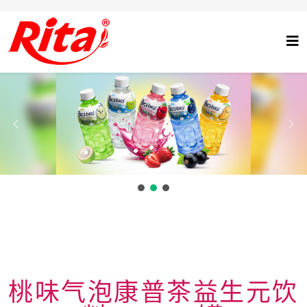
桃味气泡康普茶益生元饮