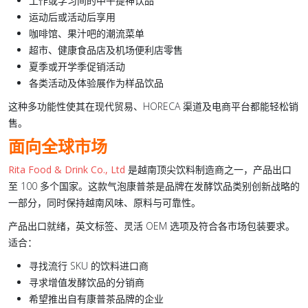
工作或学习间的中午
提神饮品
运动后或活动后
享用
咖啡馆、果汁吧的
潮流菜单
超市、健康食品店及机场
便利店零售
夏季或开学季
促销活动
各类活动及体验
展作为样品饮品
这种多功能性使其在现代贸易、HORECA 渠道及电商平台都能轻松销
售。
面向全球市场
Rita Food & Drink Co., Ltd
是
越南顶尖饮料制造商
之一，产品出口
至 100 多个国家。这款
气泡康普茶
是品牌在发酵饮品类别创新战略的
一部分，同时保持越南风味、原料与可靠性。
产品
出口就绪
，英文标签、灵活 OEM 选项及符合各市场包装要求。
适合：
寻找流行 SKU 的饮料进口商
寻求增值发酵饮品的分销商
希望推出自有
康普茶
品牌的企业