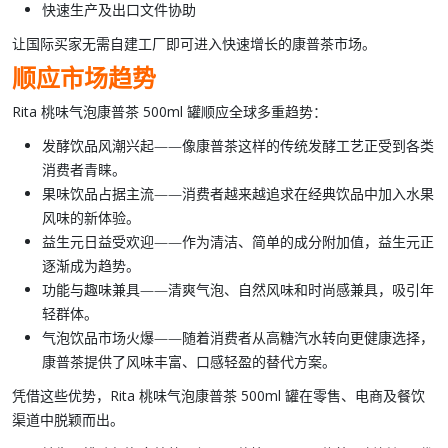
快速生产及出口文件协助
让国际买家无需自建工厂即可进入
快速增长的康普茶市场
。
顺应市场趋势
Rita 桃味气泡康普茶 500ml 罐
顺应全球多重趋势：
发酵饮品风潮兴起
——像康普茶这样的传统发酵工艺正受到各类
消费者青睐。
果味饮品占据主流
——消费者越来越追求在经典饮品中加入水果
风味的新体验。
益生元日益受欢迎
——作为清洁、简单的成分附加值，益生元正
逐渐成为趋势。
功能与趣味兼具
——清爽气泡、自然风味和时尚感兼具，吸引年
轻群体。
气泡饮品市场火爆
——随着消费者从高糖汽水转向更健康选择，
康普茶提供了风味丰富、口感轻盈的替代方案。
凭借这些优势，
Rita 桃味气泡康普茶 500ml 罐
在零售、电商及餐饮
渠道中脱颖而出。