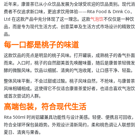
近年来，
康普茶
已从小众饮品发展为全球受欢迎的饮品类别。现代消
费者不仅追求新口味，更追求饮用体验——
Rita Food & Drink Co.,
Ltd
在这款产品中充分体现了这一理念。这款
气泡饮
不仅仅是一种饮
品，而是专为现代生活方式、创意菜单及生活方式市场设计的精致饮
品。
每一口都是桃子的味道
这款饮品的亮点是明显的
桃子风味
。打开罐装，成熟
桃子
的香气扑面
而来。入口时，
桃子
的自然甜美首先唤醒味蕾，随后是
康普茶轻微发
酵
的微酸风味。饮品以细腻、清爽的气泡收尾，让口感干净、轻盈。
整体风味平衡，不会过甜或过酸。桃子风味自然，不抢味，与
康普茶
风味
相辅相成。这使得它不仅适合
康普茶爱好者
，也适合喜欢
气泡饮
或首次尝试的人群。
高端包装，符合现代生活
Rita 500ml 时尚铝罐
兼具功能性与设计美感。轻便、便携且可回收，
符合全球环保包装趋势。外观设计清新简约，柔和
桃色调
让人联想到
夏日、清爽与果香。