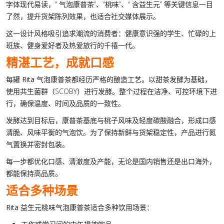
字体现代易读，“
气泡康普茶
”、“
桃味
”、“
含益生元
” 等关键信息一目
了然，提升货架陈列效果，也适合社交媒体展示。
这一设计风格吸引追求潮流的消费者：健康意识强的学生、忙碌的上
班族、健身爱好者及热爱旅行的千禧一代。
精湛工艺，成就口感
每罐
Rita 气泡康普茶
都经历严格的酿造工艺。以甜茶发酵为基础，
使用共
生菌群
（SCOBY）进行发酵。整个过程在洁净、可控环境下进
行，确保温度、时间及品质的一致性。
发酵达到目标后，
康普茶基底
与桃子风味及轻度碳酸融合，形成口感
清脆、
风味
平衡的气泡饮。为了保持新鲜与货架稳定性，产品进行氮
气置换并密封包装。
每一步都优化口感、清澈度及产能，无论是国内销售还是出口海外，
都能保持高品质。
适合多种场景
Rita 益生元桃味气泡康普茶
适合多种饮用场景：