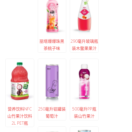
丽塔爆爆珠黑
290毫升玻璃瓶
茶桃子味
装木鳖果果汁
营养饮料NFC
250毫升铝罐装
500毫升PP瓶
山竹果汁饮料
葡萄汁
装山竹果汁
2L PET瓶