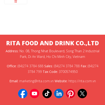
昔
RITA FOOD AND DRINK CO.,LTD
Address:
No. 08, Thong Nhat Boulevard, Song Than 2 Industrial
Park, Di An Ward, Ho Chi Minh City, Vietnam
Office
:
(84)274 3784 688
Sales
:
(84)274 3784 788
Fax
:
(84)274
3784 799
Tax Code:
3700574950
Email:
marketing@rita.com.vn
Website:
https://rita.com.vn