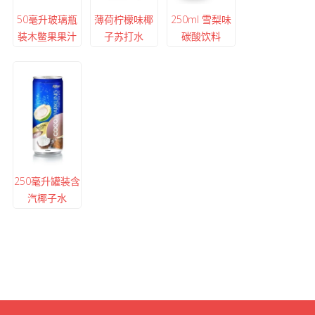
50毫升玻璃瓶
薄荷柠檬味椰
250ml 雪梨味
装木鳖果果汁
子苏打水
碳酸饮料
250毫升罐装含
汽椰子水