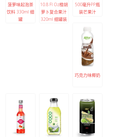
菠萝味起泡茶
10.8 Fl Oz橙胡
500毫升PP瓶
饮料 330ml 细
萝卜复合果汁
装芒果汁
罐
320ml 细罐装
巧克力味椰奶