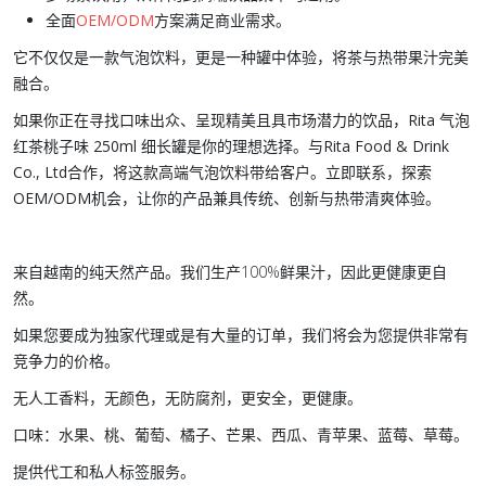
全面
OEM/ODM
方案满足商业需求。
它不仅仅是一款
气泡饮料
，更是一种罐中体验，将茶与热带果汁完美
融合。
如果你正在寻找口味出众、呈现精美且具市场潜力的饮品，
Rita 气泡
红茶桃子味 250ml 细长罐
是你的理想选择。与
Rita Food & Drink
Co., Ltd
合作，将这款高端
气泡饮料
带给客户。立即联系，探索
OEM/ODM
机会，让你的产品兼具传统、创新与热带清爽体验。
来自越南的纯天然产品。我们生产100%鲜果汁，因此更健康更自
然。
如果您要成为独家代理或是有大量的订单，我们将会为您提供非常有
竞争力的价格。
无人工香料，无颜色，无防腐剂，更安全，更健康。
口味：水果、桃、葡萄、橘子、芒果、西瓜、青苹果、蓝莓、草莓。
提供代工和私人标签服务。