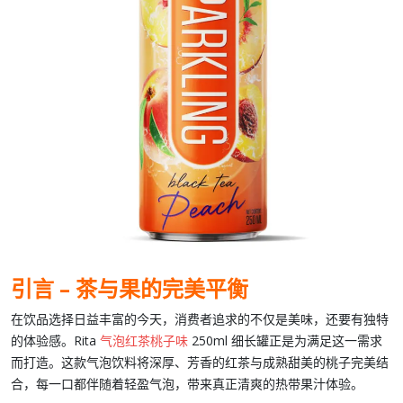
引言 – 茶与果的完美平衡
在饮品选择日益丰富的今天，消费者追求的不仅是美味，还要有独特
的体验感。
Rita
气泡红茶桃子味
250ml 细长罐
正是为满足这一需求
而打造。这款
气泡饮料
将深厚、芳香的
红茶
与成熟甜美的
桃子
完美结
合，每一口都伴随着轻盈气泡，带来真正清爽的热带果汁体验。