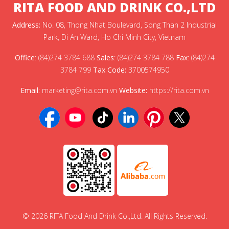
RITA FOOD AND DRINK CO.,LTD
Address:
No. 08, Thong Nhat Boulevard, Song Than 2 Industrial
Park, Di An Ward, Ho Chi Minh City, Vietnam
Office
:
(84)274 3784 688
Sales
:
(84)274 3784 788
Fax
:
(84)274
3784 799
Tax Code:
3700574950
Email:
marketing@rita.com.vn
Website:
https://rita.com.vn
© 2026 RITA Food And Drink Co.,Ltd. All Rights Reserved.