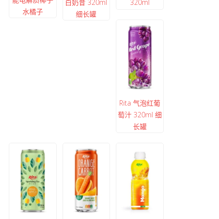
白奶昔 320ml
320ml
水橘子
细长罐
Rita 气泡红葡
萄汁 320ml 细
长罐