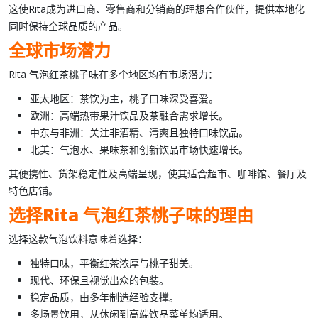
这使
Rita
成为进口商、零售商和分销商的理想合作伙伴，提供本地化
同时保持全球品质的产品。
全球市场潜力
Rita 气泡红茶桃子味
在多个地区均有市场潜力：
亚太地区：茶饮为主，桃子口味深受喜爱。
欧洲：高端热带果汁饮品及茶融合需求增长。
中东与非洲：关注非酒精、清爽且独特口味饮品。
北美：气泡水、果味茶和创新饮品市场快速增长。
其便携性、货架稳定性及高端呈现，使其适合超市、咖啡馆、餐厅及
特色店铺。
选择
Rita 气泡红茶桃子味
的理由
选择这款
气泡饮料
意味着选择：
独特口味，平衡
红茶
浓厚与
桃子
甜美。
现代、环保且视觉出众的包装。
稳定品质，由多年制造经验支撑。
多场景饮用，从休闲到高端饮品菜单均适用。