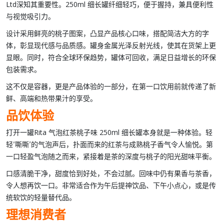
Ltd
深知其重要性。
250ml 细长罐
纤细轻巧，便于握持，兼具便利性
与视觉吸引力。
设计采用鲜亮的
桃子图案
，凸显产品核心口味，搭配简洁大方的字
体，彰显现代感与品质感。罐身金属光泽反射光线，使其在货架上更
显眼。同时，符合全球环保趋势，罐体可回收，满足日益增长的环保
包装需求。
这不仅是容器，更是产品体验的一部分，在第一口饮用前就传递了新
鲜、高端和热带果汁的享受。
品饮体验
打开一罐
Rita 气泡红茶桃子味 250ml 细长罐
本身就是一种体验。轻
轻“嘶嘶”的气泡声后，扑面而来的
红茶
与成熟
桃子
香气令人愉悦。第
一口轻盈气泡随之而来，紧接着是茶的深度与桃子的阳光甜味平衡。
口感清脆干净，甜度恰到好处，不会过腻。回味中仍有果香与茶香，
令人想再饮一口。非常适合作为午后提神饮品、下午小点心，或是传
统软饮的轻量替代品。
理想消费者