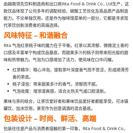
由越南领先饮料制造商和出口商
Rita Food & Drink Co., Ltd
生产，这
款饮品体现了公司多年的调配经验、碳酸工艺优化及高品质产品制造
能力。不论单独饮用，还是作为咖啡馆菜单的一部分，它都是寻求现
代茶饮创新消费者的高端选择。
风味特征 – 和谐融合
Rita 气泡红茶桃子味
的魔力在于平衡。
红茶
以其浓郁、微微泥土香的
口感及丰富单宁构成饮品基底，而甜美多汁的
桃子
则带来阳光般的甜
味和热带魅力。气泡为口感增加了活力，使风味在口中闪耀。
红茶精华
：精心冲泡，提取茶叶深度香气而不苦涩，形成顺滑芳
香的茶底。
桃子浸泡
：带来甜美多汁的香气，浓郁而不腻。
气泡收尾
：增添清爽感，适合炎热天气或口腔清新。
果味与茶的结合，让茶饮爱好者和果味饮品爱好者都能享受。可冰镇
罐饮、加冰饮用，甚至作为创意调酒的混合基底。
包装设计 – 时尚、鲜活、高端
包装往往是产品与消费者接触的第一印象，
Rita Food & Drink Co.,