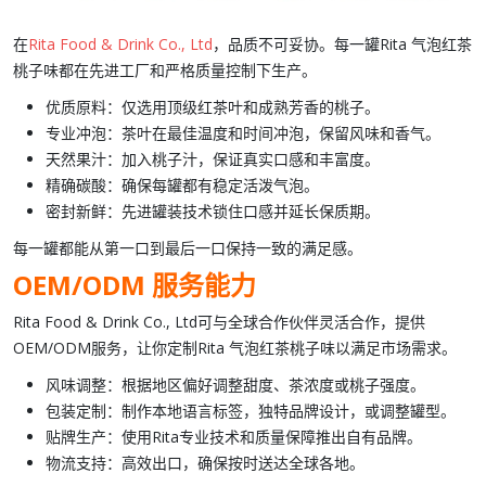
在
Rita Food & Drink Co., Ltd
，品质不可妥协。每一罐
Rita 气泡红茶
桃子味
都在先进工厂和严格质量控制下生产。
优质原料
：仅选用顶级
红茶叶
和成熟芳香的
桃子
。
专业冲泡
：茶叶在最佳温度和时间冲泡，保留风味和香气。
天然果汁
：加入
桃子汁
，保证真实口感和丰富度。
精确碳酸
：确保每罐都有稳定活泼气泡。
密封新鲜
：先进罐装技术锁住口感并延长保质期。
每一罐都能从第一口到最后一口保持一致的满足感。
OEM/ODM 服务能力
Rita Food & Drink Co., Ltd
可与全球合作伙伴灵活合作，提供
OEM/ODM
服务，让你定制
Rita 气泡红茶桃子味
以满足市场需求。
风味调整
：根据地区偏好调整甜度、茶浓度或桃子强度。
包装定制
：制作本地语言标签，独特品牌设计，或调整罐型。
贴牌生产
：使用
Rita
专业技术和质量保障推出自有品牌。
物流支持
：高效出口，确保按时送达全球各地。