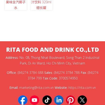
果味含汽椰子
汁饮料 320ml
水
细长罐
RITA FOOD AND DRINK CO.,LTD
Address:
No. 08, Thong Nhat Boulevard, Song Than 2 Industrial
Park, Di An Ward, Ho Chi Minh City, Vietnam
Office
:
(84)274 3784 688
Sales
:
(84)274 3784 788
Fax
:
(84)274
3784 799
Tax Code:
3700574950
Email:
marketing@rita.com.vn
Website:
https://rita.com.vn