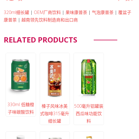
320ml细长罐
|
OEM厂商饮料
|
果味康普茶
|
气泡康普茶
|
覆盆子
康普茶
|
越南领先饮料制造商和出口商
RELATED PRODUCTS
330ml 低糖橙
榛子风味冰美
500毫升铝罐装
子味碳酸饮料
式咖啡315毫升
西瓜味功能饮
细长罐
料