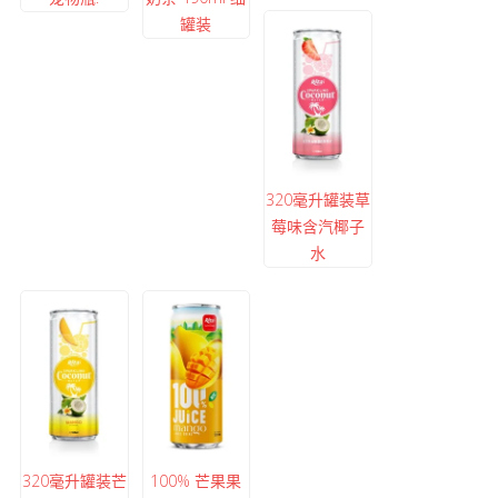
罐装
320毫升罐装草
莓味含汽椰子
水
320毫升罐装芒
100% 芒果果