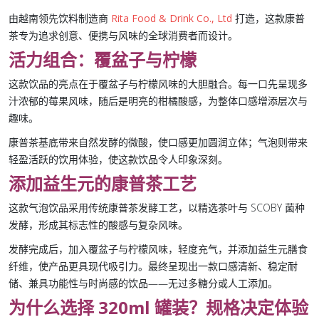
由越南领先饮料制造商
Rita Food & Drink Co., Ltd
打造，这款康普
茶专为追求创意、便携与风味的全球消费者而设计。
活力组合：覆盆子与柠檬
这款饮品的亮点在于
覆盆子与柠檬风味
的大胆融合。每一口先呈现多
汁浓郁的莓果风味，随后是明亮的柑橘酸感，为整体口感增添层次与
趣味。
康普茶基底
带来自然发酵的微酸，使口感更加圆润立体；
气泡
则带来
轻盈活跃的饮用体验，使这款饮品令人印象深刻。
添加益生元的康普茶工艺
这款气泡饮品采用传统
康普茶发酵工艺
，以精选茶叶与 SCOBY 菌种
发酵，形成其标志性的酸感与复杂风味。
发酵完成后，加入
覆盆子与柠檬风味
，轻度充气，并添加
益生元
膳食
纤维，使产品更具现代吸引力。最终呈现出一款口感清新、稳定耐
储、兼具功能性与时尚感的饮品——无过多糖分或人工添加。
为什么选择 320ml 罐装？规格决定体验