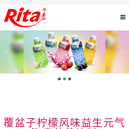
覆盆子柠檬风味益生元气