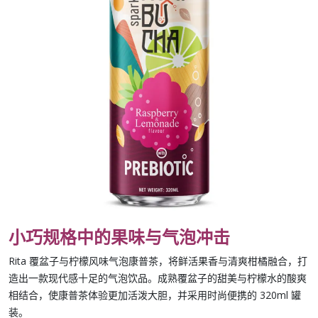
小巧规格中的果味与气泡冲击
Rita 覆盆子与柠檬风味气泡康普茶
，将鲜活果香与清爽柑橘融合，打
造出一款现代感十足的气泡饮品。成熟
覆盆子
的甜美与
柠檬水
的酸爽
相结合，使康普茶体验更加活泼大胆，并采用时尚便携的
320ml 罐
装。