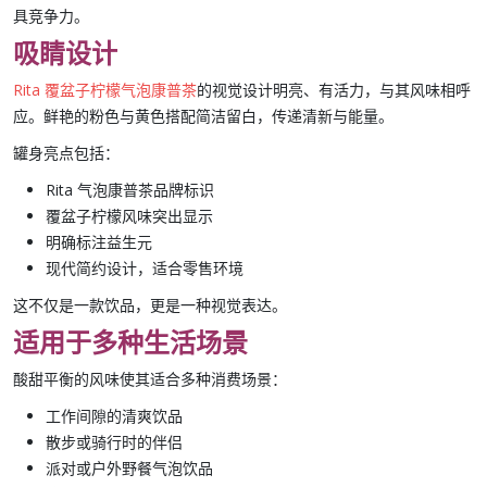
具竞争力。
吸睛设计
Rita 覆盆子柠檬气泡康普茶
的视觉设计明亮、有活力，与其风味相呼
应。鲜艳的粉色与黄色搭配简洁留白，传递清新与能量。
罐身亮点包括：
Rita 气泡康普茶
品牌标识
覆盆子柠檬风味
突出显示
明确标注
益生元
现代简约设计，适合零售环境
这不仅是一款饮品，更是一种视觉表达。
适用于多种生活场景
酸甜平衡的风味使其适合多种消费场景：
工作间隙的清爽饮品
散步或骑行时的伴侣
派对或户外野餐气泡饮品