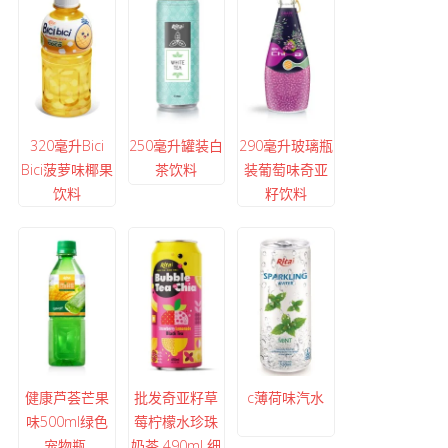
320毫升Bici
250毫升罐装白
290毫升玻璃瓶
Bici菠萝味椰果
茶饮料
装葡萄味奇亚
饮料
籽饮料
健康芦荟芒果
批发奇亚籽草
c薄荷味汽水
味500ml绿色
莓柠檬水珍珠
宠物瓶.
奶茶 490ml 细