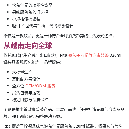
含
益生元
的功能性饮品
果味康普茶
入门选择
小规格便携罐装
吸引 Z 世代与千禧一代的视觉设计
不仅是一款饮品，更是一种符合全球消费趋势的生活方式选择。
从越南走向全球
依托现代化生产线与出口能力，
Rita
覆盆子柠檬气泡康普茶
320ml
罐
装具备规模化能力。品牌提供：
大批量生产
定制配方与设计
全方位
OEM/ODM 服务
灵活包装与运输
稳定口感与品质保障
无论是推出首款康普茶产品、丰富产品线，还是打造专属
气泡饮品
品
牌，
Rita
都能提供完整解决方案。
Rita 覆盆子柠檬风味气泡益生元康普茶 320ml 罐装
，将果味与气泡