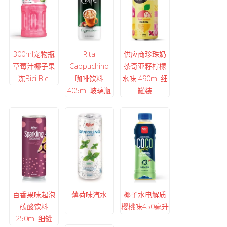
300ml宠物瓶
Rita
供应商珍珠奶
草莓汁椰子果
Cappuchino
茶奇亚籽柠檬
冻Bici Bici
咖啡饮料
水味 490ml 细
405ml 玻璃瓶
罐装
百香果味起泡
薄荷味汽水
椰子水电解质
碳酸饮料
樱桃味450毫升
250ml 细罐