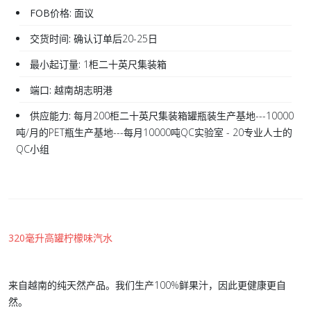
FOB价格:
面议
交货时间:
确认订单后20-25日
最小起订量:
1柜二十英尺集装箱
端口:
越南胡志明港
供应能力:
每月200柜二十英尺集装箱罐瓶装生产基地---10000
吨/月的PET瓶生产基地---每月10000吨QC实验室 - 20专业人士的
QC小组
320毫升高罐柠檬味汽水
来自越南的纯天然产品。我们生产100%鲜果汁，因此更健康更自
然。