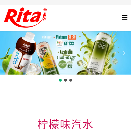
柠檬味汽水