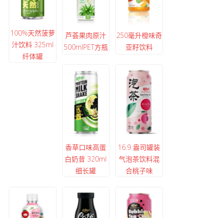
100%天然菠萝
芦荟果肉原汁
250毫升橙味奇
汁饮料 325ml
500mlPET方瓶
亚籽饮料
纤体罐
香草口味高蛋
16.9 盎司罐装
白奶昔 320ml
气泡茶饮料混
细长罐
合桃子味