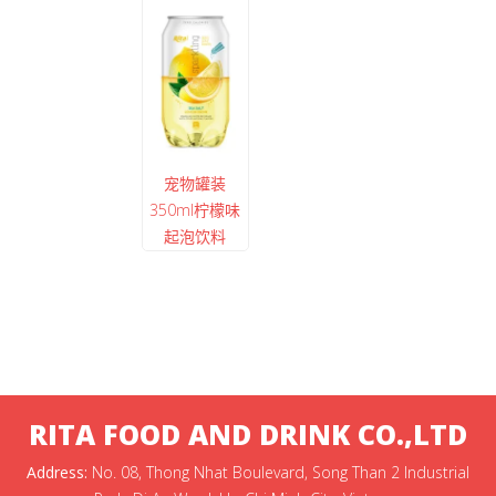
宠物罐装
350ml柠檬味
起泡饮料
RITA FOOD AND DRINK CO.,LTD
Address:
No. 08, Thong Nhat Boulevard, Song Than 2 Industrial