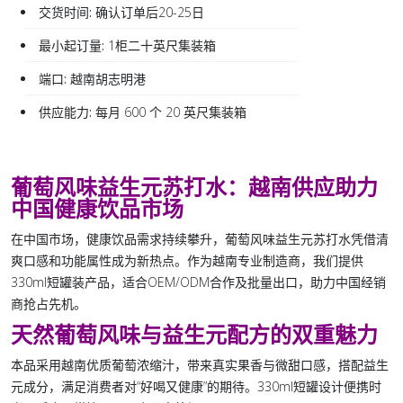
交货时间:
确认订单后20-25日
最小起订量:
1柜二十英尺集装箱
端口:
越南胡志明港
供应能力:
每月 600 个 20 英尺集装箱
葡萄风味益生元苏打水：越南供应助力
中国健康饮品市场
在中国市场，健康饮品需求持续攀升，
葡萄风味益生元苏打水
凭借清
爽口感和功能属性成为新热点。作为越南专业制造商，我们提供
330ml短罐装产品，适合OEM/ODM合作及批量出口，助力中国经销
商抢占先机。
天然葡萄风味与益生元配方的双重魅力
本品采用越南优质葡萄浓缩汁，带来真实果香与微甜口感，搭配益生
元成分，满足消费者对“好喝又健康”的期待。330ml短罐设计便携时