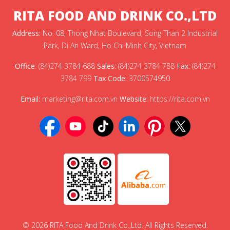
RITA FOOD AND DRINK CO.,LTD
Address:
No. 08, Thong Nhat Boulevard, Song Than 2 Industrial
Park, Di An Ward, Ho Chi Minh City, Vietnam
Office
:
(84)274 3784 688
Sales
:
(84)274 3784 788
Fax
:
(84)274
3784 799
Tax Code:
3700574950
Email:
marketing@rita.com.vn
Website:
https://rita.com.vn
© 2026 RITA Food And Drink Co.,Ltd. All Rights Reserved.