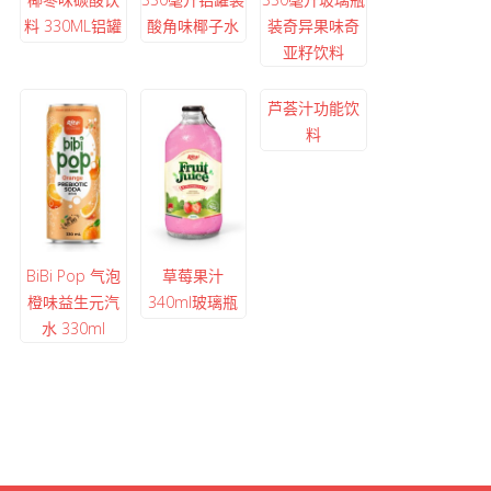
料 330ML铝罐
酸角味椰子水
装奇异果味奇
亚籽饮料
芦荟汁功能饮
料
BiBi Pop 气泡
草莓果汁
橙味益生元汽
340ml玻璃瓶
水 330ml