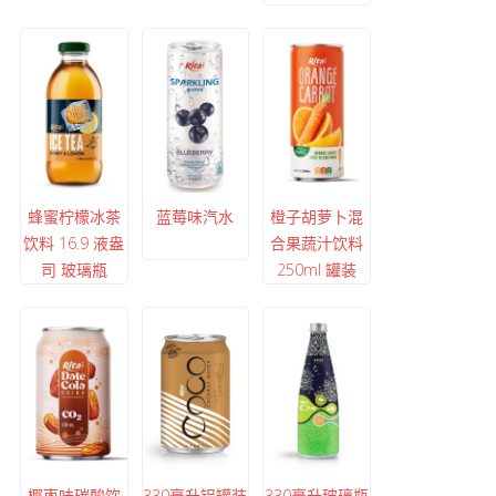
蜂蜜柠檬冰茶
蓝莓味汽水
橙子胡萝卜混
饮料 16.9 液盎
合果蔬汁饮料
司 玻璃瓶
250ml 罐装
椰枣味碳酸饮
330毫升铝罐装
330毫升玻璃瓶