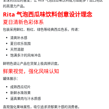
全球对西瓜的喜爱，让
Rita 气泡西瓜味饮料
成为适配多个出口地区
的高潜力产品。
Rita 气泡西瓜味饮料创意设计理念
夏日清新色彩体系
包装采用鲜红、粉红、绿色等经典西瓜色系，传递：
清爽补水感
夏日欢乐氛围
天然清甜
饱满多汁的风味冲击
鲜明色调让产品在货架上极具辨识度。
鲜果视觉，强化风味认知
罐体展示：
成熟西瓜切片
新鲜水珠效果
逼真果肉与汁水质感
直观强化果味属性，吸引追求浓郁果汁感的消费者。