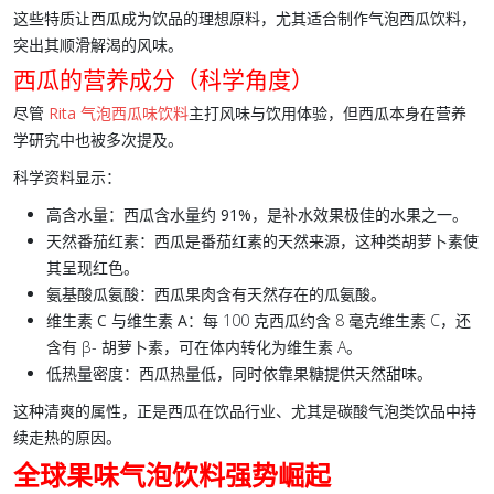
这些特质让西瓜成为饮品的理想原料，尤其适合制作
气泡西瓜饮料
，
突出其顺滑解渴的风味。
西瓜的营养成分（科学角度）
尽管
Rita 气泡西瓜味饮料
主打风味与饮用体验，但西瓜本身在营养
学研究中也被多次提及。
科学资料显示：
高含水量
：西瓜含水量约
91%
，是补水效果极佳的水果之一。
天然番茄红素
：西瓜是
番茄红素
的天然来源，这种类胡萝卜素使
其呈现红色。
氨基酸瓜氨酸
：西瓜果肉含有天然存在的
瓜氨酸
。
维生素 C 与维生素 A
：每 100 克西瓜约含 8 毫克维生素 C，还
含有 β- 胡萝卜素，可在体内转化为维生素 A。
低热量密度
：西瓜热量低，同时依靠果糖提供天然甜味。
这种清爽的属性，正是西瓜在饮品行业、尤其是
碳酸气泡类饮品
中持
续走热的原因。
全球果味气泡饮料强势崛起