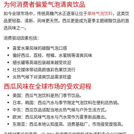
为何消费者偏爱气泡清爽饮品
如今全球市场中，传统高糖汽水正逐渐让位于
果味气泡饮料
，这类饮
品更轻盈、清新、风味更天然。西瓜更是成为夏季主题
碳酸饮品
的首
选风味之一。
消费驱动因素包括：
喜爱水果风味的
碳酸气泡
口感
偏好西瓜、荔枝、柑橘、水蜜桃等清爽风味
细长罐
等高端包装越来越受欢迎
社交媒体带动高颜值彩色果饮流行
炎热气候下对清爽饮品需求旺盛
西瓜风味在全球市场的受欢迎程
美国：
西瓜气泡饮料是热门季节饮品。
日本、韩国：
西瓜汽水与季节限定气泡饮料在便利店热销。
中东
：西瓜饮品适配当地炎热气候与户外生活方式。
欧洲：
西瓜风味气泡水与汽水常作为夏季新品推出。
东南亚：
西瓜本地认知度高、消费基础广，市场接受度极高。