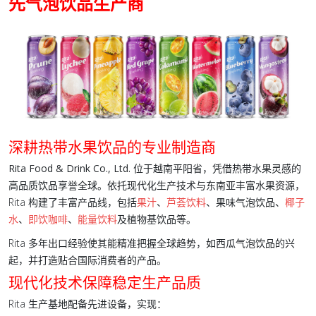
先
气泡饮品
生产商
深耕热带水果饮品的专业制造商
Rita Food & Drink Co., Ltd.
位于越南平阳省，凭借热带水果灵感的
高品质饮品享誉全球。依托现代化生产技术与东南亚丰富水果资源，
Rita 构建了丰富产品线，包括
果汁
、
芦荟饮料
、
果味气泡饮品
、
椰子
水
、
即饮咖啡
、
能量饮料
及植物基饮品等。
Rita 多年出口经验使其能精准把握全球趋势，如西瓜气泡饮品的兴
起，并打造贴合国际消费者的产品。
现代化技术保障稳定生产品质
Rita 生产基地配备先进设备，实现：