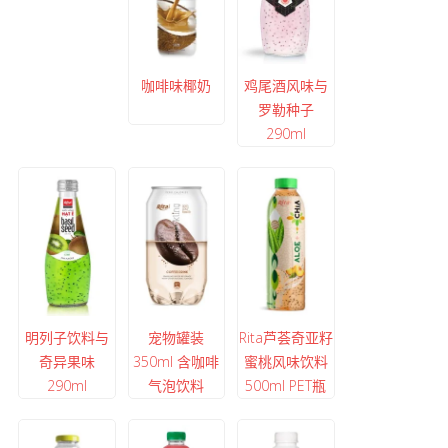
咖啡味椰奶
鸡尾酒风味与
罗勒种子
290ml
明列子饮料与
宠物罐装
Rita芦荟奇亚籽
奇异果味
350ml 含咖啡
蜜桃风味饮料
290ml
气泡饮料
500ml PET瓶