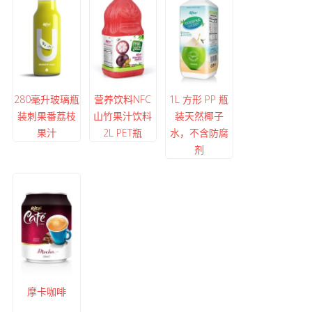
280毫升玻璃瓶
营养饮料NFC
1L 方形 PP 瓶
装刺果番荔枝
山竹果汁饮料
装天然椰子
果汁
2L PET瓶
水，不含防腐
剂
摩卡咖啡