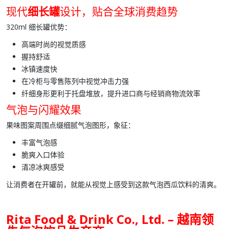
现代
细长罐
设计，贴合全球消费趋势
320ml 细长罐
优势：
高端时尚的视觉质感
握持舒适
冰镇速度快
在冷柜与零售陈列中视觉冲击力强
纤细身形更利于托盘堆放，提升进口商与经销商物流效率
气泡与闪耀效果
果味图案周围点缀细腻气泡图形，象征：
丰富
气泡感
脆爽入口体验
清凉冰爽感受
让消费者在开罐前，就能从视觉上感受到这款
气泡西瓜饮料
的清爽。
Rita Food & Drink Co., Ltd. – 越南领