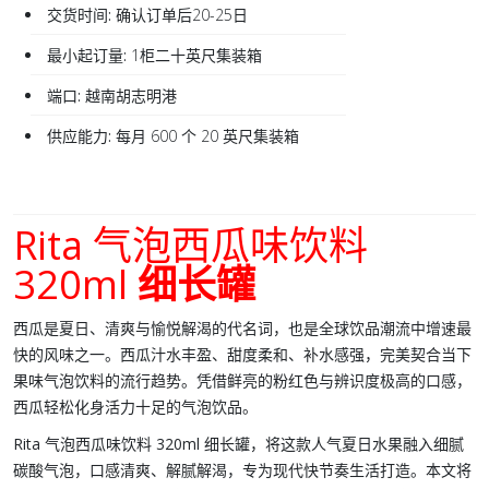
交货时间:
确认订单后20-25日
最小起订量:
1柜二十英尺集装箱
端口:
越南胡志明港
供应能力:
每月 600 个 20 英尺集装箱
Rita 气泡西瓜味饮料
320ml
细长罐
西瓜是夏日、清爽与愉悦解渴的代名词，也是全球饮品潮流中增速最
快的风味之一。西瓜汁水丰盈、甜度柔和、补水感强，完美契合当下
果味气泡饮料
的流行趋势。凭借鲜亮的粉红色与辨识度极高的口感，
西瓜轻松化身活力十足的
气泡饮品
。
Rita 气泡西瓜味饮料 320ml 细长罐
，将这款人气夏日水果融入细腻
碳酸气泡
，口感清爽、解腻解渴，专为现代快节奏生活打造。本文将