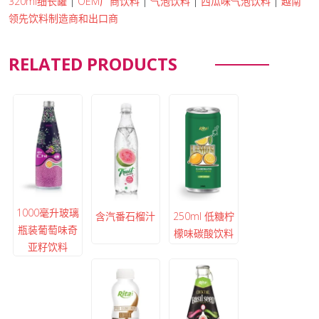
320ml细长罐
|
OEM厂商饮料
|
气泡饮料
|
西瓜味气泡饮料
|
越南
领先饮料制造商和出口商
RELATED PRODUCTS
1000毫升玻璃
含汽番石榴汁
250ml 低糖柠
瓶装葡萄味奇
檬味碳酸饮料
亚籽饮料