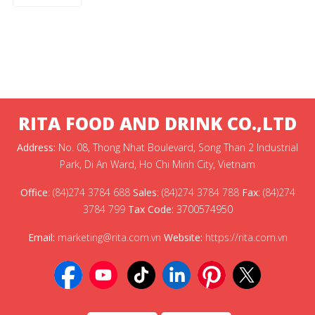
RITA FOOD AND DRINK CO.,LTD
Address:
No. 08, Thong Nhat Boulevard, Song Than 2 Industrial
Park, Di An Ward, Ho Chi Minh City, Vietnam
Office
:
(84)274 3784 688
Sales
:
(84)274 3784 788
Fax
:
(84)274
3784 799
Tax Code:
3700574950
Email:
marketing@rita.com.vn
Website:
https://rita.com.vn