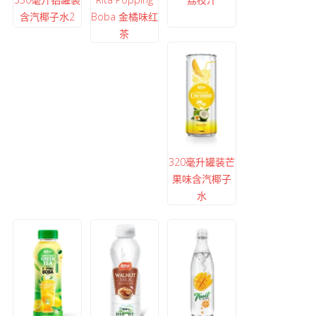
含汽椰子水2
Boba 金橘味红
茶
320毫升罐装芒
果味含汽椰子
水