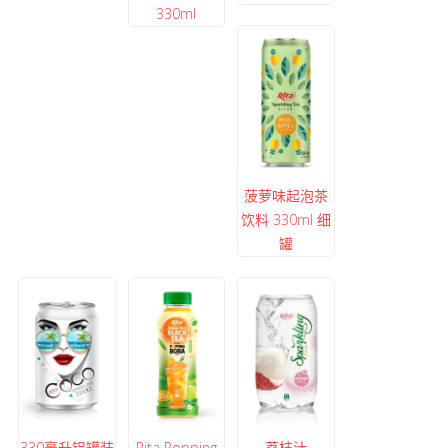
330ml
菠萝味起泡茶
饮料 330ml 细
罐
330毫升铝罐装
Rita Popping
荔枝汁