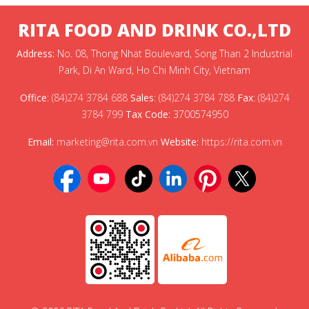
RITA FOOD AND DRINK CO.,LTD
Address:
No. 08, Thong Nhat Boulevard, Song Than 2 Industrial
Park, Di An Ward, Ho Chi Minh City, Vietnam
Office
:
(84)274 3784 688
Sales
:
(84)274 3784 788
Fax
:
(84)274
3784 799
Tax Code:
3700574950
Email:
marketing@rita.com.vn
Website:
https://rita.com.vn