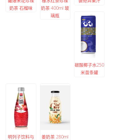
罐爆米花珍珠
檬水红茶珍珠
装奇异果汁
奶茶 石榴味
奶茶 400ml 玻
璃瓶
碳酸椰子水250
米苗条罐
明列子饮料与
姜奶茶 280ml