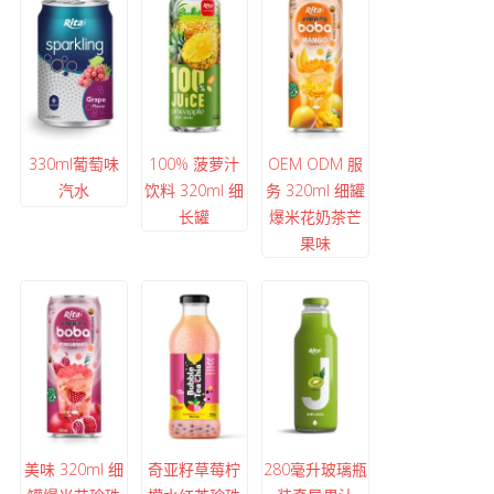
330ml葡萄味
100% 菠萝汁
OEM ODM 服
汽水
饮料 320ml 细
务 320ml 细罐
长罐
爆米花奶茶芒
果味
美味 320ml 细
奇亚籽草莓柠
280毫升玻璃瓶