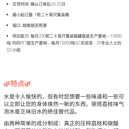
交货时间:
确认订单后20-25日
最小起订量:
1柜二十英尺集装箱
端口:
越南胡志明港
供应能力:
每月200柜二十英尺集装箱罐瓶装生产基地---10000
吨/月的PET瓶生产基地---每月10000吨QC实验室 - 20专业人士的
QC小组
🌿特点🌿
水是令人愉快的，但有时您想要一些味道和一些可
以立即让您的身体焕然一新的东西。丽塔荔枝味气
泡水是乏味旧水的绝佳替代品。
由两种简单的成分制成：真正的压榨荔枝和碳酸