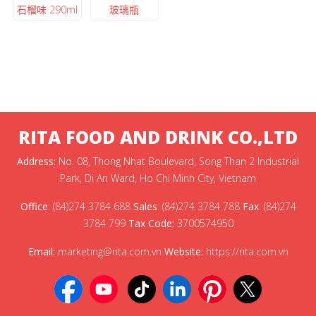
石榴味 290ml
玻璃瓶
RITA FOOD AND DRINK CO.,LTD
Address:
No. 08, Thong Nhat Boulevard, Song Than 2 Industrial
Park, Di An Ward, Ho Chi Minh City, Vietnam
Office
:
(84)274 3784 688
Sales
:
(84)274 3784 788
Fax
:
(84)274
3784 799
Tax Code:
3700574950
Email:
marketing@rita.com.vn
Website:
https://rita.com.vn