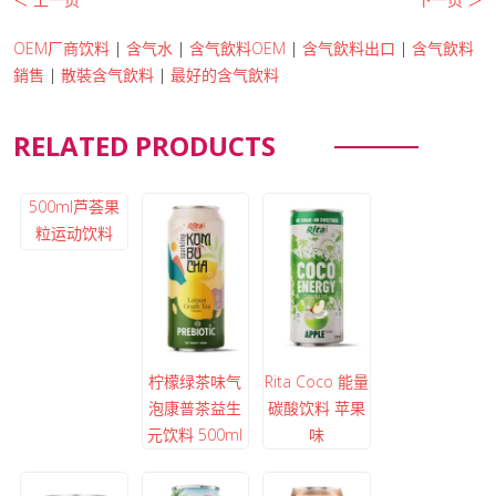
OEM厂商饮料
|
含气水
|
含气飲料OEM
|
含气飲料出口
|
含气飲料
銷售
|
散裝含气飲料
|
最好的含气飲料
RELATED PRODUCTS
500ml芦荟果
粒运动饮料
柠檬绿茶味气
Rita Coco 能量
泡康普茶益生
碳酸饮料 苹果
元饮料 500ml
味