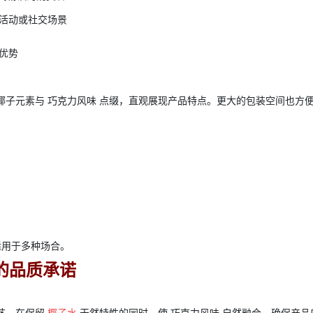
活动或社交场景
优势
椰子元素与
巧克力风味
点缀，直观展现产品特点。更大的包装空间也方
适用于多种场合。
的品质承诺
艺，在保留
椰子水
天然特性的同时，使
巧克力风味
自然融合，确保产品