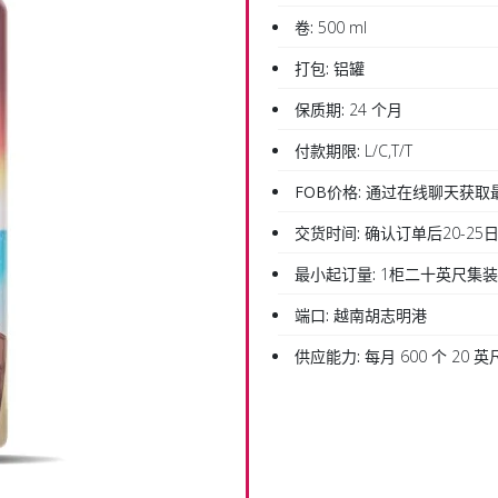
卷:
500 ml
打包:
铝罐
保质期:
24 个月
付款期限:
L/C,T/T
FOB价格:
通过在线聊天获取
交货时间:
确认订单后20-25
最小起订量:
1柜二十英尺集
端口:
越南胡志明港
供应能力:
每月 600 个 20 