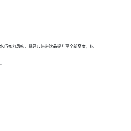
纯椰子水巧克力风味
，将经典热带饮品提升至全新高度，以
。
。