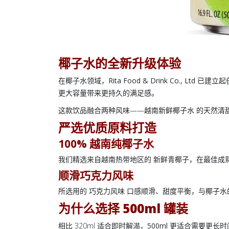
椰子水的全新升级体验
在椰子水领域，
Rita Food & Drink Co., Ltd
已建立起
更大容量带来更持久的满足感。
这款饮品融合两种风味——
越南新鲜椰子水
的天然清
严选优质原料打造
100% 越南纯椰子水
我们精选来自越南热带地区的
新鲜青椰子
，在最佳成
顺滑巧克力风味
所选用的
巧克力风味
口感顺滑、甜度平衡，与椰子水
为什么选择
500ml 罐装
相比 320ml 适合即时解渴，
500ml
更适合需要更长时