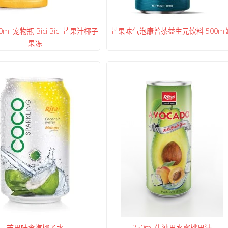
0ml 宠物瓶 Bici Bici 芒果汁椰子
芒果味气泡康普茶益生元饮料 500ml
果冻
芒果味含汽椰子水
250ml 牛油果水蜜桃果汁