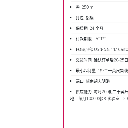
卷:
250 ml
打包:
铝罐
保质期:
24 个月
付款期限:
L/C,T/T
FOB价格:
US $ 5.8-11/ Cart
交货时间:
确认订单后20-25
最小起订量:
1柜二十英尺集
端口:
越南胡志明港
供应能力:
每月200柜二十英尺
地---每月10000吨QC实验室 -