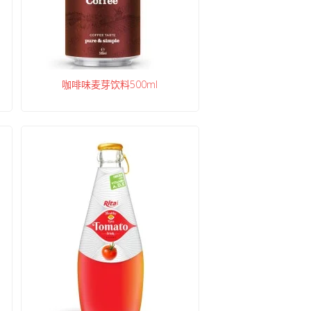
咖啡味麦芽饮料500ml