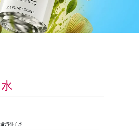
子水
味含汽椰子水