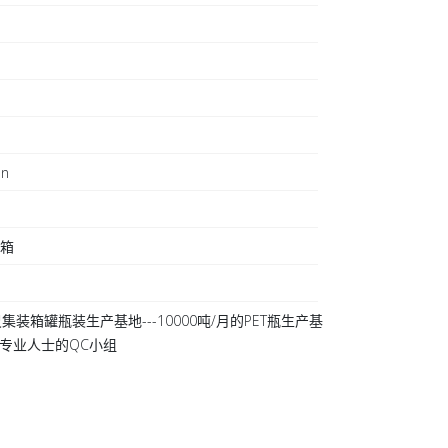
on
日
装箱
集装箱罐瓶装生产基地---10000吨/月的PET瓶生产基
 20专业人士的QC小组