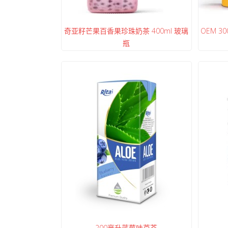
奇亚籽芒果百香果珍珠奶茶 400ml 玻璃
OEM 30
瓶
200毫升蓝莓味芦荟