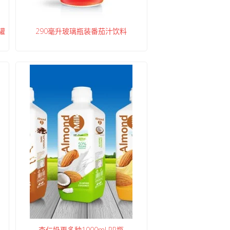
罐
290毫升玻璃瓶装番茄汁饮料
杏仁奶更多种1000ml PP瓶