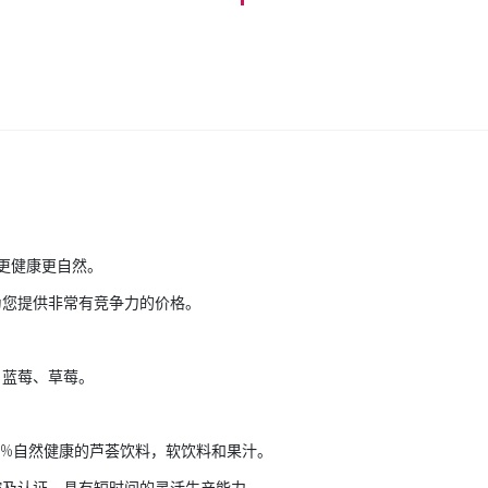
此更健康更自然。
为您提供非常有竞争力的价格。
、蓝莓、草莓。
0%自然健康的芦荟饮料，软饮料和果汁。
控及认证。具有短时间的灵活生产能力。