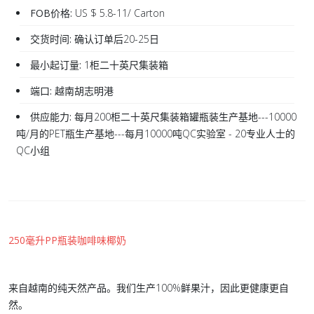
FOB价格:
US $ 5.8-11/ Carton
交货时间:
确认订单后20-25日
最小起订量:
1柜二十英尺集装箱
端口:
越南胡志明港
供应能力:
每月200柜二十英尺集装箱罐瓶装生产基地---10000
吨/月的PET瓶生产基地---每月10000吨QC实验室 - 20专业人士的
QC小组
250毫升PP瓶装咖啡味椰奶
来自越南的纯天然产品。我们生产100%鲜果汁，因此更健康更自
然。