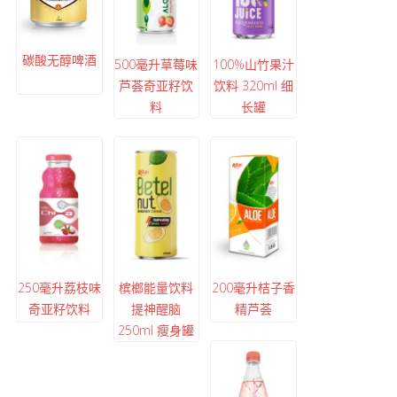
碳酸无醇啤酒
500毫升草莓味
100%山竹果汁
芦荟奇亚籽饮
饮料 320ml 细
料
长罐
250毫升荔枝味
槟榔能量饮料
200毫升桔子香
奇亚籽饮料
提神醒脑
精芦荟
250ml 瘦身罐