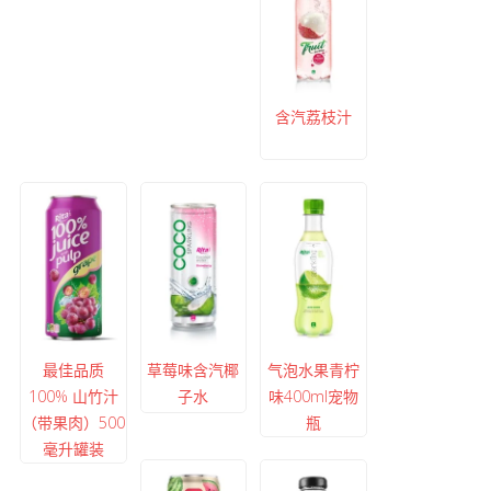
含汽荔枝汁
最佳品质
草莓味含汽椰
气泡水果青柠
100% 山竹汁
子水
味400ml宠物
（带果肉）500
瓶
毫升罐装