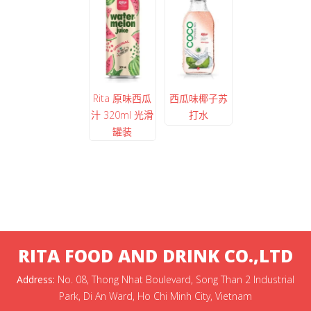
Rita 原味西瓜
西瓜味椰子苏
汁 320ml 光滑
打水
罐装
RITA FOOD AND DRINK CO.,LTD
Address:
No. 08, Thong Nhat Boulevard, Song Than 2 Industrial
Park, Di An Ward, Ho Chi Minh City, Vietnam