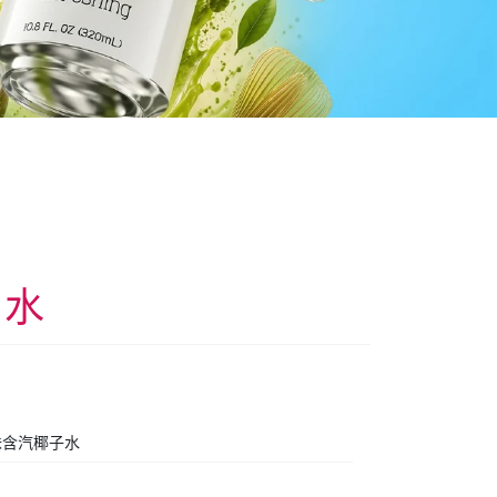
子水
味含汽椰子水