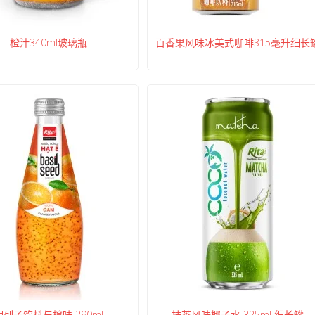
橙汁340ml玻璃瓶
百香果风味冰美式咖啡315毫升细长
明列子饮料与橙味 290ml
抹茶风味椰子水 325ml 细长罐