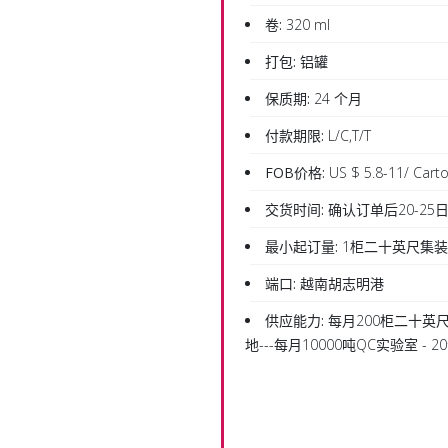
卷:
320 ml
打包:
铝罐
保质期:
24 个月
付款期限:
L/C,T/T
FOB价格:
US $ 5.8-11/ Cart
交货时间:
确认订单后20-25
最小起订量:
1柜二十英尺集
端口:
越南胡志明港
供应能力:
每月200柜二十英尺
地---每月10000吨QC实验室 -