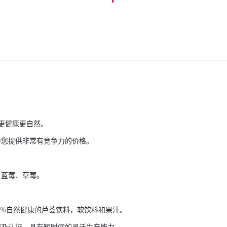
此更健康更自然。
为您提供非常有竞争力的价格。
、蓝莓、草莓。
0%自然健康的芦荟饮料，软饮料和果汁。
控及认证。具有短时间的灵活生产能力。