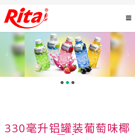
330毫升铝罐装葡萄味椰