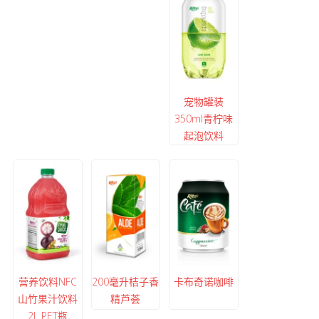
宠物罐装
350ml青柠味
起泡饮料
营养饮料NFC
200毫升桔子香
卡布奇诺咖啡
山竹果汁饮料
精芦荟
2L PET瓶