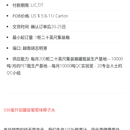
付款期限:
L/C,T/T
FOB价格:
US $ 5.8-11/ Carton
交货时间:
确认订单后20-25日
最小起订量:
1柜二十英尺集装箱
端口:
越南胡志明港
供应能力:
每月200柜二十英尺集装箱罐瓶装生产基地---10000
吨/月的PET瓶生产基地---每月10000吨QC实验室 - 20专业人士的
QC小组
330毫升铝罐装葡萄味椰子水
来自越南的纯天然产品。我们生产100%鲜果汁，因此更健康更自