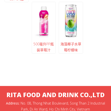
500毫升PP瓶
海藻椰子水草
装草莓汁
莓柠檬味
RITA FOOD AND DRINK CO.,LTD
Address:
No. 08, Thong Nhat Boulevard, Song Than 2 Industrial
Park, Di An Ward, Ho Chi Minh City, Vietnam