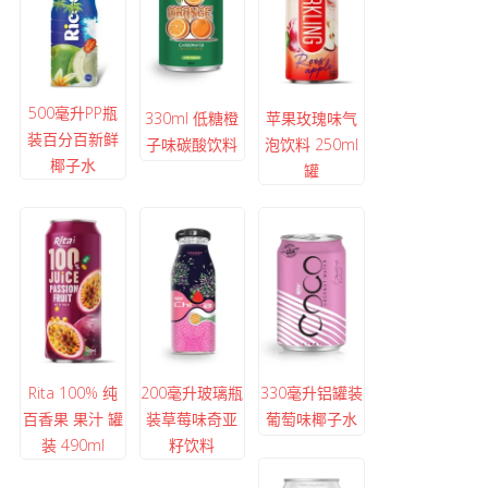
500毫升PP瓶
330ml 低糖橙
苹果玫瑰味气
装百分百新鲜
子味碳酸饮料
泡饮料 250ml
椰子水
罐
Rita 100% 纯
200毫升玻璃瓶
330毫升铝罐装
百香果 果汁 罐
装草莓味奇亚
葡萄味椰子水
装 490ml
籽饮料