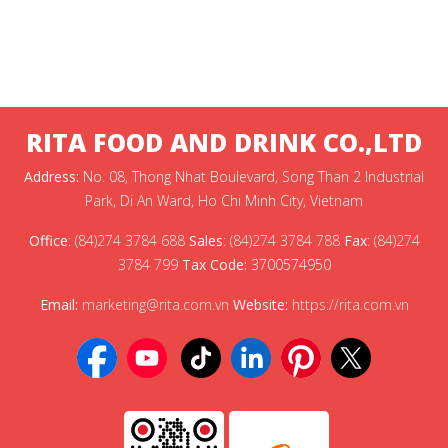
RITA FOOD AND DRINK CO.,LTD
Address:
No. 08, Thong Nhat Boulevard, Song Than 2 Industrial
Park, Di An Ward, Ho Chi Minh City, Vietnam
Office
:
(84)274 3784 688
Sales
:
(84)274 3784 788
Fax
:
(84)274
3784 799
Tax Code:
3700574950
Email:
marketing@rita.com.vn
Website:
https://rita.com.vn