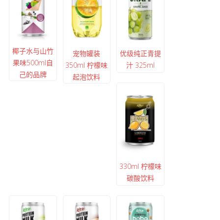
椰子水与山竹
宠物罐装
优级纯正青提
果味500ml自
350ml 柠檬味
汁 325ml
己的品牌
起泡饮料
330ml 柠檬味
碳酸饮料