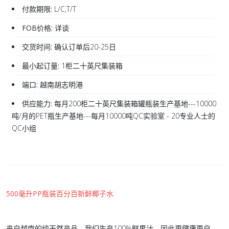
付款期限:
L/C,T/T
FOB价格:
详谈
交货时间:
确认订单后20-25日
最小起订量:
1柜二十英尺集装箱
端口:
越南胡志明港
供应能力:
每月200柜二十英尺集装箱罐瓶装生产基地---10000
吨/月的PET瓶生产基地---每月10000吨QC实验室 - 20专业人士的
QC小组
500毫升PP瓶装百分百新鲜椰子水
来自越南的纯天然产品。我们生产100%鲜果汁，因此更健康更自