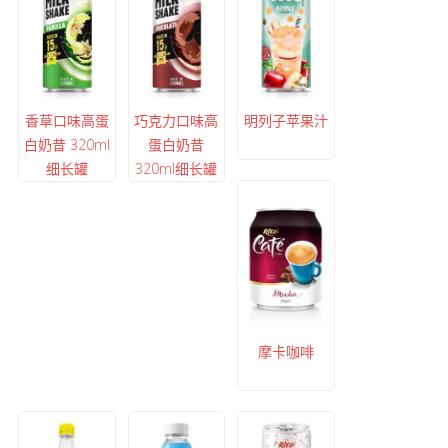
香草口味高蛋
巧克力口味高
明列子苹果汁
白奶昔 320ml
蛋白奶昔
细长罐
320ml细长罐
摩卡咖啡