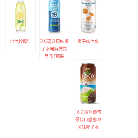
含汽柠檬汁
500毫升原味椰
橙子味汽水
子水电解质饮
品PET瓶装
16.9 液体盎司
最佳口感咖啡
风味椰子水