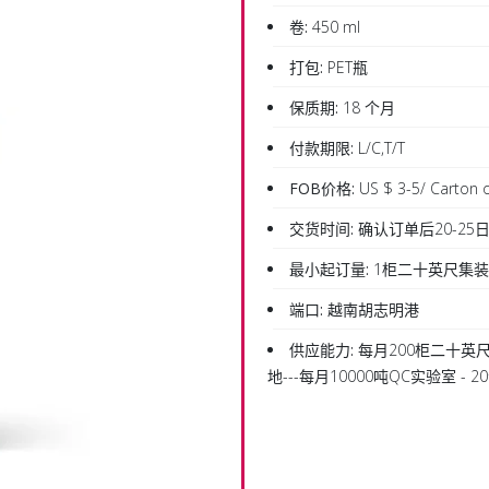
卷:
450 ml
打包:
PET瓶
保质期:
18 个月
付款期限:
L/C,T/T
FOB价格:
US $ 3-5/ Carton o
交货时间:
确认订单后20-25
最小起订量:
1柜二十英尺集
端口:
越南胡志明港
供应能力:
每月200柜二十英尺
地---每月10000吨QC实验室 -