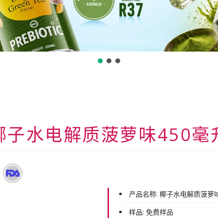
椰子水电解质菠萝味450毫
产品名称:
椰子水电解质菠萝味
样品:
免费样品