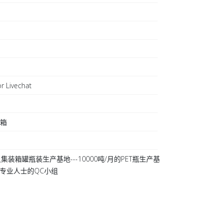
r Livechat
日
装箱
集装箱罐瓶装生产基地---10000吨/月的PET瓶生产基
 20专业人士的QC小组