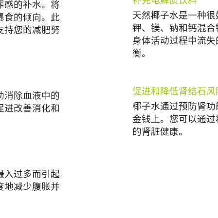
罪感的补水。将
天然椰子水是一种很
暴食的倾向。此
钾、镁、钠和钙混合
支持您的减肥努
身体活动过程中流失
衡。
促进和降低肾结石风
助消除血液中的
椰子水通过预防肾功
促进改善消化和
金钱上。您可以通过
的肾脏健康。
摄入过多而引起
度地减少腹胀并