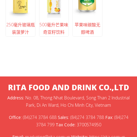
250毫升玻璃瓶
500毫升芒果味
苹果味碳酸无
装菠萝汁
奇亚籽饮料
醇啤酒
RITA FOOD AND DRINK CO.,LTD
Address:
No. 08, Thong Nhat Boulevard, Song Than 2 Industrial
Park, Di An Ward, Ho Chi Minh City, Vietnam
Office
:
(84)274 3784 688
Sales
:
(84)274 3784 788
Fax
:
(84)274
3784 799
Tax Code:
3700574950
Email:
marketing@rita.com.vn
Website:
https://rita.com.vn