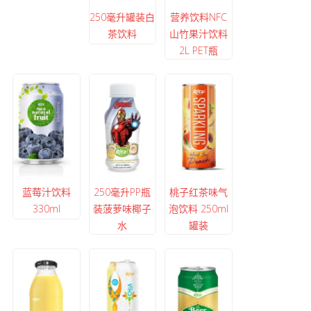
250毫升罐装白
营养饮料NFC
茶饮料
山竹果汁饮料
2L PET瓶
蓝莓汁饮料
250毫升PP瓶
桃子红茶味气
330ml
装菠萝味椰子
泡饮料 250ml
水
罐装