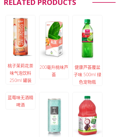
RELATED PRODUCTS
桃子茉莉花茶
200毫升桃味芦
健康芦荟覆盆
味气泡饮料
荟
子味 500ml 绿
250ml 罐装
色宠物瓶
蓝莓味无酒精
啤酒