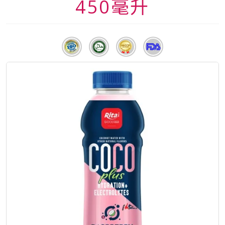
450毫升