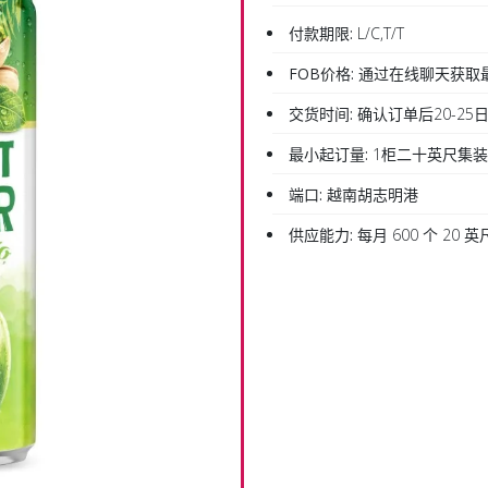
付款期限:
L/C,T/T
FOB价格:
通过在线聊天获取
交货时间:
确认订单后20-25
最小起订量:
1柜二十英尺集
端口:
越南胡志明港
供应能力:
每月 600 个 20 