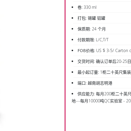
卷:
330 ml
打包:
锡罐 铝罐
保质期:
24 个月
付款期限:
L/C,T/T
FOB价格:
US $ 3-5/ Carton o
交货时间:
确认订单后20-25
最小起订量:
1柜二十英尺集
端口:
越南胡志明港
供应能力:
每月200柜二十英尺
地---每月10000吨QC实验室 -