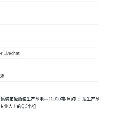
r Livechat
日
装箱
集装箱罐瓶装生产基地---10000吨/月的PET瓶生产基
 20专业人士的QC小组