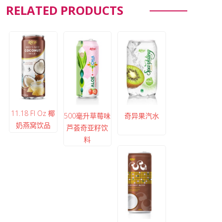
RELATED PRODUCTS
11.18 Fl Oz 椰
500毫升草莓味
奇异果汽水
奶燕窝饮品
芦荟奇亚籽饮
料