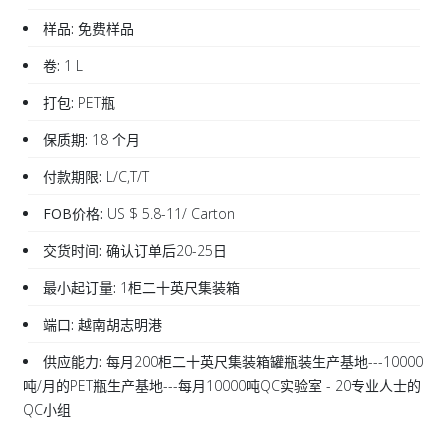
样品:
免费样品
卷:
1 L
打包:
PET瓶
保质期:
18 个月
付款期限:
L/C,T/T
FOB价格:
US $ 5.8-11/ Carton
交货时间:
确认订单后20-25日
最小起订量:
1柜二十英尺集装箱
端口:
越南胡志明港
供应能力:
每月200柜二十英尺集装箱罐瓶装生产基地---10000
吨/月的PET瓶生产基地---每月10000吨QC实验室 - 20专业人士的
QC小组