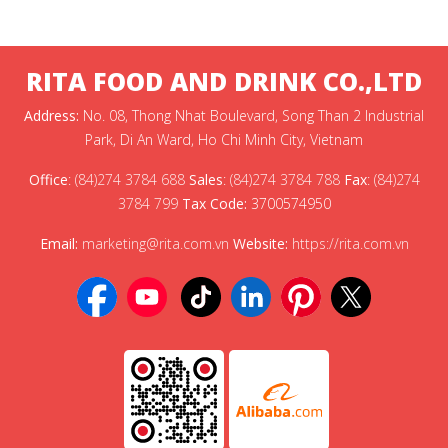
RITA FOOD AND DRINK CO.,LTD
Address:
No. 08, Thong Nhat Boulevard, Song Than 2 Industrial
Park, Di An Ward, Ho Chi Minh City, Vietnam
Office
:
(84)274 3784 688
Sales
:
(84)274 3784 788
Fax
:
(84)274
3784 799
Tax Code:
3700574950
Email:
marketing@rita.com.vn
Website:
https://rita.com.vn