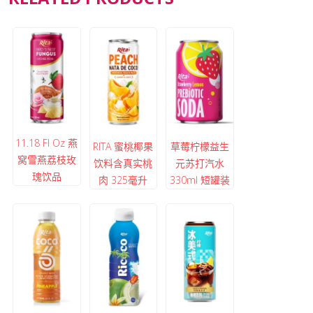
11.18 Fl Oz 燕
RITA 蜜桃椰果
草莓柠檬益生
窝雪燕荔枝玫
饮料含真实桃
元苏打汽水
瑰饮品
肉 325毫升
330ml 短罐装