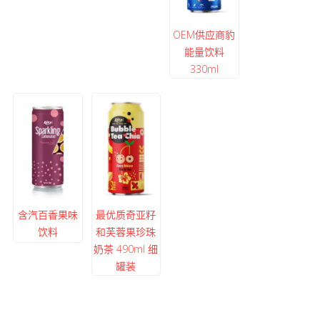
OEM供应商豹
能量饮料
330ml
含汽百香果味
最优质奇亚籽
饮料
和芙蓉果珍珠
奶茶 490ml 细
罐装