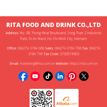
RITA FOOD AND DRINK CO.,LTD
Address:
No. 08, Thong Nhat Boulevard, Song Than 2 Industrial
Park, Di An Ward, Ho Chi Minh City, Vietnam
Office
:
(84)274 3784 688
Sales
:
(84)274 3784 788
Fax
:
(84)274
3784 799
Tax Code:
3700574950
Email:
marketing@rita.com.vn
Website:
https://rita.com.vn