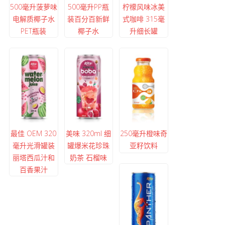
500毫升菠萝味
500毫升PP瓶
柠檬风味冰美
电解质椰子水
装百分百新鲜
式咖啡 315毫
PET瓶装
椰子水
升细长罐
最佳 OEM 320
美味 320ml 细
250毫升橙味奇
毫升光滑罐装
罐爆米花珍珠
亚籽饮料
丽塔西瓜汁和
奶茶 石榴味
百香果汁