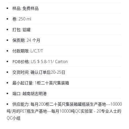
样品:
免费样品
卷:
250 ml
打包:
铝罐
保质期:
24 个月
付款期限:
L/C,T/T
FOB价格:
US $ 5.8-11/ Carton
交货时间:
确认订单后20-25日
最小起订量:
1柜二十英尺集装箱
端口:
越南胡志明港
供应能力:
每月200柜二十英尺集装箱罐瓶装生产基地---10000
吨/月的PET瓶生产基地---每月10000吨QC实验室 - 20专业人士的
QC小组