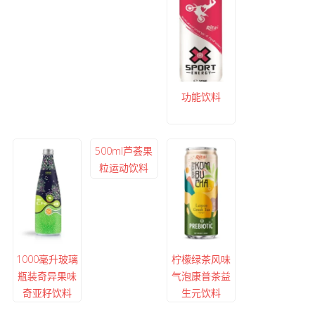
功能饮料
500ml芦荟果
粒运动饮料
1000毫升玻璃
柠檬绿茶风味
瓶装奇异果味
气泡康普茶益
奇亚籽饮料
生元饮料