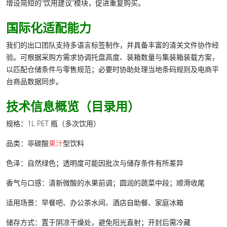
增设简短的“饮用建议”模块，促进重复购买。
国际化适配能力
我们的出口团队支持多语言标签制作，并具备丰富的清关文件协作经
验。可根据采购方需求协调托盘高度、装箱数量与集装箱装载方案，
以匹配仓储条件与零售规范；必要时协助处理当地条码规则及电商平
台商品数据同步。
技术信息概览（目录用）
规格
：1L PET 瓶（多次饮用）
品类
：非碳酸
果汁
型饮料
色泽
：自然绿色；透明度可能因批次与储存条件有所差异
香气与口感
：清新微酸的水果前调；圆润的蔬菜中段；顺滑收尾
适用场景
：早餐吧、办公茶水间、酒店自助餐、家庭冰箱
储存方式
：置于阴凉干燥处，避免阳光直射；开封后需冷藏