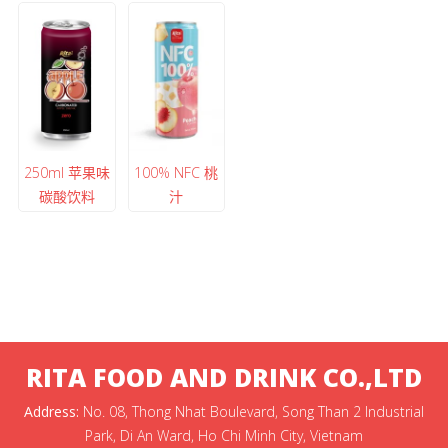
250ml 苹果味
100% NFC 桃
碳酸饮料
汁
RITA FOOD AND DRINK CO.,LTD
Address:
No. 08, Thong Nhat Boulevard, Song Than 2 Industrial
Park, Di An Ward, Ho Chi Minh City, Vietnam