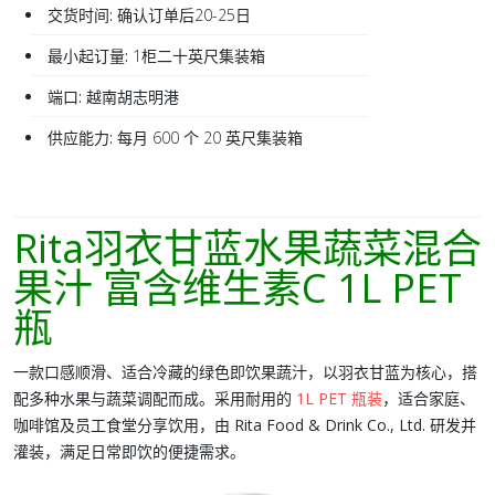
交货时间:
确认订单后20-25日
最小起订量:
1柜二十英尺集装箱
端口:
越南胡志明港
供应能力:
每月 600 个 20 英尺集装箱
Rita羽衣甘蓝水果蔬菜混合
果汁 富含维生素C 1L PET
瓶
一款口感顺滑、适合冷藏的
绿色即饮果蔬汁
，以
羽衣甘蓝
为核心，搭
配多种水果与蔬菜调配而成。采用耐用的
1L PET 瓶装
，适合家庭、
咖啡馆及员工食堂分享饮用，由
Rita Food & Drink Co., Ltd.
研发并
灌装，满足日常即饮的便捷需求。