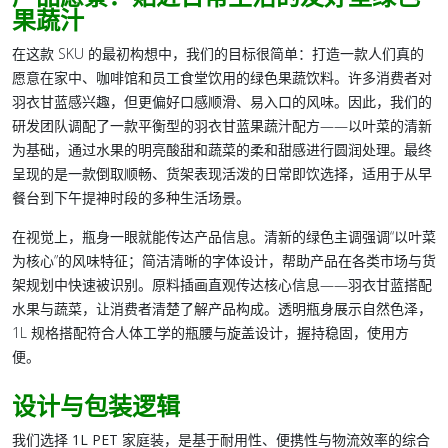
果蔬汁
在这款 SKU 的最初构想中，我们的目标很简单：打造一款人们真的
愿意在家中、咖啡馆和员工食堂饮用的
绿色果蔬饮料
。许多消费者对
羽衣甘蓝感兴趣，但更偏好口感顺滑、易入口的风味。因此，我们的
研发团队调配了一款平衡型的羽衣甘蓝果蔬汁配方——以叶菜的清新
为基础，通过水果的明亮酸甜和蔬菜的柔和甜感进行圆润处理。最终
呈现的是一款倒取顺畅、货架表现活泼的日常即饮选择，适用于从早
餐台到下午提神时段的多种生活场景。
在视觉上，瓶身一眼就能传达产品信息。清新的绿色主调强调“以叶菜
为核心”的风味特征；简洁清晰的字体设计，帮助产品在各类市场与货
架规划中快速被识别。原料插画直观传达核心信息——羽衣甘蓝搭配
水果与蔬菜，让消费者清楚了解产品构成。透明瓶身展示自然色泽，
1L 规格搭配符合人体工学的瓶腰与旋盖设计，握持稳固，使用方
便。
设计与包装逻辑
我们选择
1L PET 家庭装
，是基于耐用性、便携性与物流效率的综合