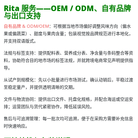
Rita 服务——OEM / ODM、自有品牌
与出口支持
自有品牌 & ODM/OEM
：可根据当地市场偏好调整风味方向（偏水
果或偏蔬菜）、甜度与果肉含量；包装视觉按品牌规范进行本地化，
并支持双语版式。
法规与标签支持
：提供配料表、营养成分表、净含量与条码整合等资
料，协助符合目的地市场的标签法规，并就跨境电商常见声明提供指
导。
从试产到规模化
：先以小批量进行市场测试，确认动销后，平稳过渡
至稳定量产，并提供透明清晰的交期。
文件与物流协同
：提供出口文件、托盘化规格，并配合海运或空运安
排；运营团队与货代紧密协作，降低延误风险。
售后与可追溯管理
：每一批次均可追溯，便于在采购方需要补充信息
时快速响应。