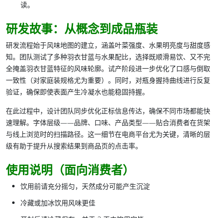
读。
研发故事：从概念到成品瓶装
研发流程始于风味地图的建立，涵盖叶菜强度、水果明亮度与甜度感
知。团队测试了多种羽衣甘蓝与水果配比，选择既顺滑易饮、又不完
全掩盖羽衣甘蓝特征的风味轮廓。试产阶段进一步优化了口感与倒取
一致性（对家庭装规格尤为重要）。同时，对瓶身握持曲线进行反复
验证，确保即使表面产生冷凝水也能稳固持握。
在此过程中，设计团队同步优化正标信息传达，确保不同市场都能快
速理解。字体层级——品牌、口味、产品类型——贴合消费者在货架
与线上浏览时的扫描路径。这一细节在电商平台尤为关键，清晰的层
级有助于提升从搜索结果到商品页的点击率。
使用说明（面向消费者）
饮用前请充分摇匀，天然成分可能产生沉淀
冷藏或加冰饮用风味更佳