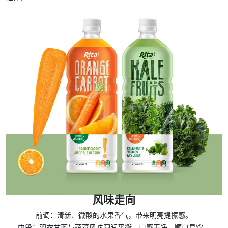
风味走向
前调：
清新、微酸的水果香气，带来明亮提振感。
中段：
羽衣甘蓝与蔬菜风味圆润平衡，口感干净、顺口易饮。