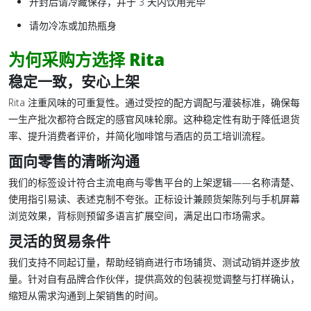
开封后请冷藏保存，并于 3 天内饮用完毕
请勿冷冻或加热瓶身
为何采购方选择 Rita
稳定一致，安心上架
Rita 注重风味的可重复性。通过受控的配方调配与灌装标准，确保每
一生产批次都符合既定的感官风味轮廓。这种稳定性有助于降低退货
率、提升消费者评价，并简化咖啡馆与酒店的员工培训流程。
面向零售的清晰沟通
我们的标签设计符合主流电商与零售平台的上架逻辑——名称清楚、
使用指引易读、表述克制不夸张。正标设计兼顾货架陈列与手机屏幕
浏览效果，背标则预留多语言扩展空间，满足出口市场需求。
灵活的贸易条件
我们支持不同起订量，帮助经销商进行市场铺货、测试动销并逐步放
量。针对自有品牌合作伙伴，提供高效的包装视觉调整与打样确认，
缩短从需求沟通到上架销售的时间。