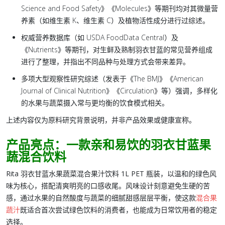
Science and Food Safety》《Molecules》等期刊均对其微量营
养素（如维生素 K、维生素 C）及植物活性成分进行过综述。
权威营养数据库（如 USDA FoodData Central）及
《Nutrients》等期刊，对生鲜及熟制羽衣甘蓝的常见营养组成
进行了整理，并指出不同品种与处理方式会带来差异。
多项大型观察性研究综述（发表于《The BMJ》《American
Journal of Clinical Nutrition》《Circulation》等）强调，多样化
的水果与蔬菜摄入常与更均衡的饮食模式相关。
上述内容仅为原料研究背景说明，并非产品效果或健康宣称。
产品亮点：一款亲和易饮的羽衣甘蓝果
蔬混合饮料
Rita 羽衣甘蓝水果蔬菜混合果汁饮料 1L PET 瓶装
，以温和的绿色风
味为核心，搭配清爽明亮的口感收尾。风味设计刻意避免生硬的苦
感，通过水果的自然酸度与蔬菜的细腻甜感层层平衡，使这款
混合果
蔬汁
既适合首次尝试绿色饮料的消费者，也能成为日常饮用者的稳定
选择。