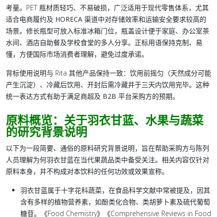
考量。PET 瓶材质轻巧、不易破损，广泛适用于现代零售体系，尤其
适合电商履约及
HORECA
渠道中对存储效率和运输安全要求较高的
场景。修长瓶型可放入标准冰箱门位，瓶盖设计便于家庭、办公室茶
水间、酒店自助餐及学校食堂的多人分享。正标用语保持克制、易
懂，方便国际市场消费者理解，避免过度承诺。
背标使用说明与 Rita 其他产品保持一致：饮用前摇匀（天然成分可能
产生沉淀）、冷藏后饮用、开封后需冷藏并于三天内饮用完毕。这种
统一表达方式有助于满足商超及
B2B 平台
采购方的预期。
原料概览：关于羽衣甘蓝、水果与蔬菜
的研究背景说明
以下为一段简要、通俗的原料研究背景说明，旨在帮助采购方与陈列
人员理解为何羽衣甘蓝在当代果蔬品类中备受关注。相关内容仅针对
原料本身
，并不构成对本饮料的任何功效或效果宣称。
羽衣甘蓝属于十字花科蔬菜，在食品科学文献中常被提及，因其
含有多样的植物营养素，如酚类化合物、类胡萝卜素及硫代葡萄
糖苷。《Food Chemistry》《Comprehensive Reviews in Food