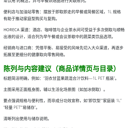
常饮用”的概念，并与早餐烘焙品进行关联陈列。
便利店与加油站零售
：摆放于即取即走的早餐或简餐区域，1L 规格
有助于推动家庭型购买与复购。
HORECA 渠道
：酒店、咖啡馆与企业茶水间可受益于多次倒取与顺畅
出液的设计，适合列为早午餐或会议茶歇中的蔬菜类饮品选项。
经销商与进口商
：凭借平衡、易接受的风味先切入大众渠道，再逐步
拓展至更细分的健康取向零售网络。
陈列与内容建议（商品详情页与目录）
标题简洁明确，例如：“羽衣甘蓝果蔬混合汁饮料—1L PET 瓶装”。
主图采用正面瓶身图，辅以生活化场景图（如加冰倒取）。
要点强调规格与便利性，而非成分功效宣称，如“即饮型”“家庭装 1L”
“轻量 PET”“易储存”。
清晰列出使用与储存说明。