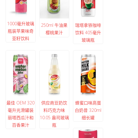
1000毫升玻璃
250ml 牛油果
瑞塔拿铁咖啡
瓶装苹果味奇
樱桃果汁
饮料 405毫升
亚籽饮料
玻璃瓶
最佳 OEM 320
供应商豆奶饮
蜂蜜口味高蛋
毫升光滑罐装
料巧克力味
白奶昔 320ml
丽塔西瓜汁和
10.05 盎司玻璃
细长罐
百香果汁
瓶