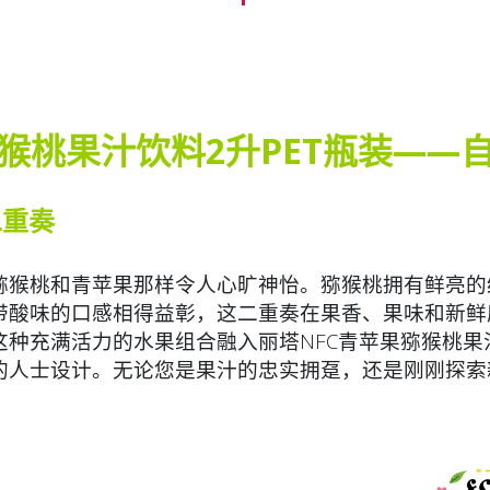
猕猴桃果汁饮料2升PET瓶装——
二重奏
猕猴桃和青苹果那样令人心旷神怡。猕猴桃拥有鲜亮的
带酸味的口感相得益彰，这二重奏在果香、果味和新鲜
种充满活力的水果组合融入丽塔NFC青苹果猕猴桃果汁
的人士设计。无论您是果汁的忠实拥趸，还是刚刚探索