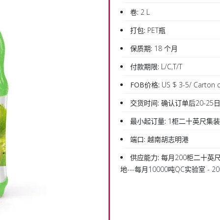
卷:
2 L
打包:
PET瓶
保质期:
18 个月
付款期限:
L/C,T/T
FOB价格:
US $ 3-5/ Carton o
交货时间:
确认订单后20-25
最小起订量:
1柜二十英尺集
端口:
越南胡志明港
供应能力:
每月200柜二十英尺
地---每月10000吨QC实验室 -