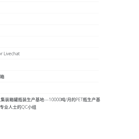
r Livechat
日
装箱
集装箱罐瓶装生产基地---10000吨/月的PET瓶生产基
 20专业人士的QC小组