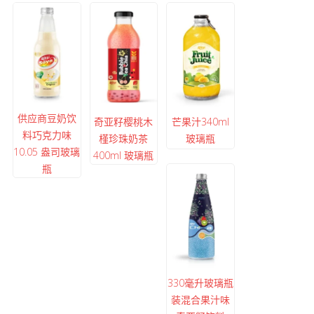
供应商豆奶饮
奇亚籽樱桃木
芒果汁340ml
料巧克力味
槿珍珠奶茶
玻璃瓶
10.05 盎司玻璃
400ml 玻璃瓶
瓶
330毫升玻璃瓶
装混合果汁味