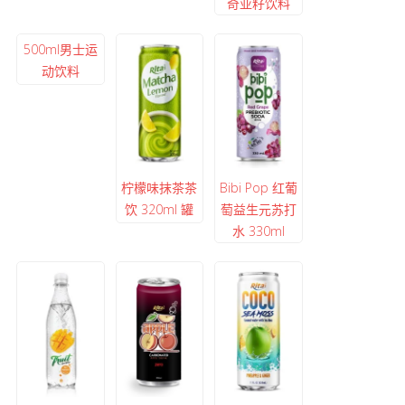
奇亚籽饮料
500ml男士运
动饮料
柠檬味抹茶茶
Bibi Pop 红葡
饮 320ml 罐
萄益生元苏打
水 330ml