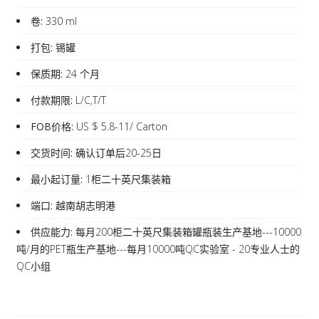
卷:
330 ml
打包:
锡罐
保质期:
24 个月
付款期限:
L/C,T/T
FOB价格:
US $ 5.8-11/ Carton
交货时间:
确认订单后20-25日
最小起订量:
1柜二十英尺集装箱
端口:
越南胡志明港
供应能力:
每月200柜二十英尺集装箱罐瓶装生产基地---10000
吨/月的PET瓶生产基地---每月10000吨QC实验室 - 20专业人士的
QC小组