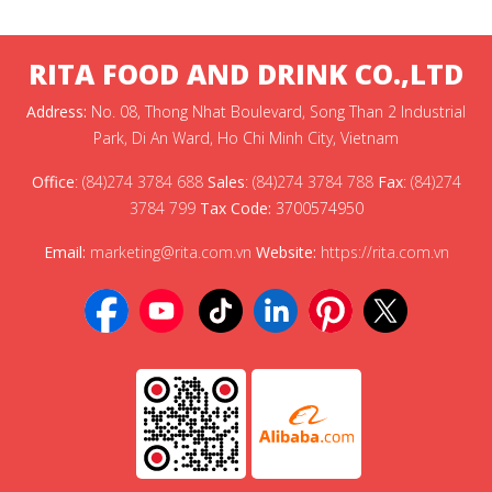
RITA FOOD AND DRINK CO.,LTD
Address:
No. 08, Thong Nhat Boulevard, Song Than 2 Industrial
Park, Di An Ward, Ho Chi Minh City, Vietnam
Office
:
(84)274 3784 688
Sales
:
(84)274 3784 788
Fax
:
(84)274
3784 799
Tax Code:
3700574950
Email:
marketing@rita.com.vn
Website:
https://rita.com.vn