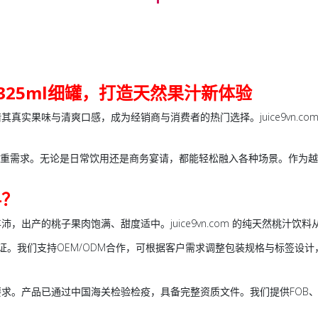
325ml细罐，打造天然果汁新体验
其真实果味与清爽口感，成为经销商与消费者的热门选择。juice9vn.c
。
的双重需求。无论是日常饮用还是商务宴请，都能轻松融入各种场景。作为
料？
产的桃子果肉饱满、甜度适中。juice9vn.com 的
纯天然桃汁饮料
CP认证。我们支持OEM/ODM合作，可根据客户需求调整包装规格与标签设
求。产品已通过中国海关检验检疫，具备完整资质文件。我们提供FOB、