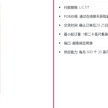
付款期限:
L/C,T/T
FOB价格:
通过在线聊天获取
交货时间:
确认订单后20-25
最小起订量:
1柜二十英尺集
端口:
越南胡志明港
供应能力:
每月 600 个 20 