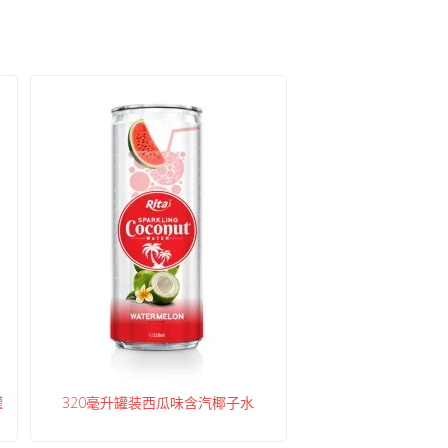
罐
320毫升罐装西瓜味含汽椰子水