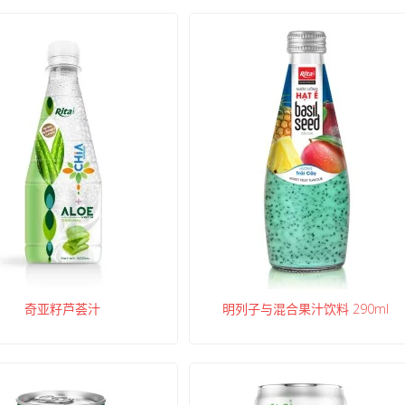
奇亚籽芦荟汁
明列子与混合果汁饮料 290ml