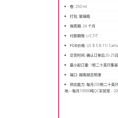
卷:
250 ml
打包:
玻璃瓶
保质期:
24 个月
付款期限:
L/C,T/T
FOB价格:
US $ 5.8-11/ Cart
交货时间:
确认订单后20-25
最小起订量:
1柜二十英尺集
端口:
越南胡志明港
供应能力:
每月200柜二十英尺
地---每月10000吨QC实验室 -