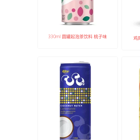
330ml 圆罐起泡茶饮料 桃子味
鸡