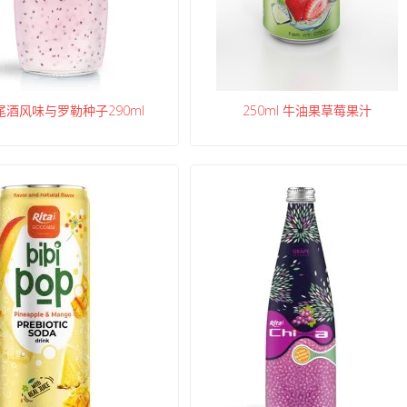
尾酒风味与罗勒种子290ml
250ml 牛油果草莓果汁