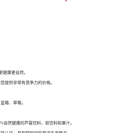
此更健康更自然。
为您提供非常有竞争力的价格。
、蓝莓、草莓。
0%自然健康的芦荟饮料，软饮料和果汁。
控及认证。具有短时间的灵活生产能力。