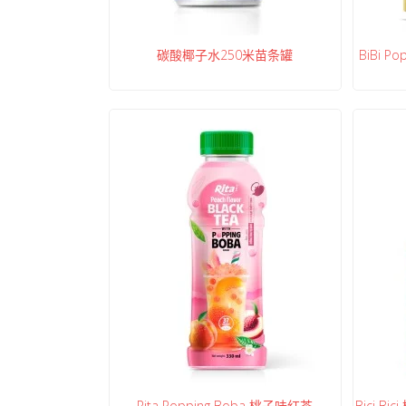
碳酸椰子水250米苗条罐
BiBi 
Rita Popping Boba 桃子味红茶
Bici B