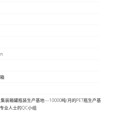
on
日
装箱
集装箱罐瓶装生产基地---10000吨/月的PET瓶生产基
 20专业人士的QC小组