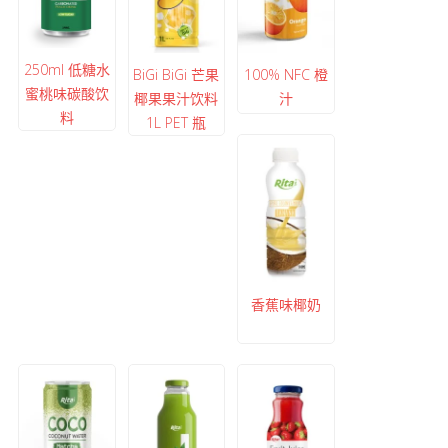
250ml 低糖水
BiGi BiGi 芒果
100% NFC 橙
蜜桃味碳酸饮
椰果果汁饮料
汁
料
1L PET 瓶
香蕉味椰奶