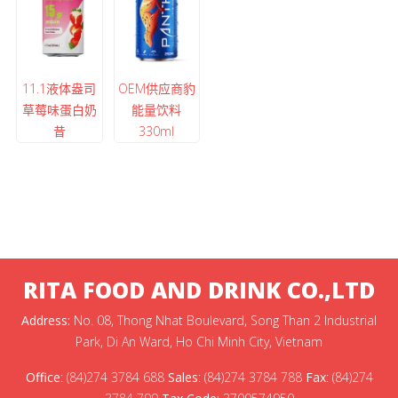
11.1液体盎司
OEM供应商豹
草莓味蛋白奶
能量饮料
昔
330ml
RITA FOOD AND DRINK CO.,LTD
Address:
No. 08, Thong Nhat Boulevard, Song Than 2 Industrial
Park, Di An Ward, Ho Chi Minh City, Vietnam
Office
:
(84)274 3784 688
Sales
:
(84)274 3784 788
Fax
:
(84)274