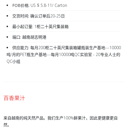
FOB价格:
US $ 5.8-11/ Carton
交货时间:
确认订单后20-25日
最小起订量:
1柜二十英尺集装箱
端口:
越南胡志明港
供应能力:
每月200柜二十英尺集装箱罐瓶装生产基地---10000
吨/月的PET瓶生产基地---每月10000吨QC实验室 - 20专业人士的
QC小组
百香果汁
来自越南的纯天然产品。我们生产100%鲜果汁，因此更健康更自
然。