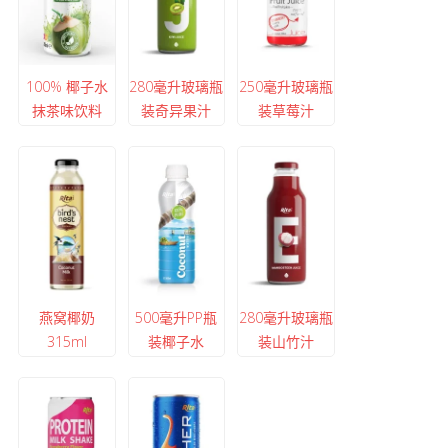
100% 椰子水
280毫升玻璃瓶
250毫升玻璃瓶
抹茶味饮料
装奇异果汁
装草莓汁
燕窝椰奶
500毫升PP瓶
280毫升玻璃瓶
315ml
装椰子水
装山竹汁