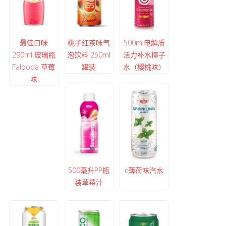
最佳口味
桃子红茶味气
500ml电解质
290ml 玻璃瓶
泡饮料 250ml
活力补水椰子
Falooda 草莓
罐装
水（樱桃味）
味
500毫升PP瓶
c薄荷味汽水
装草莓汁