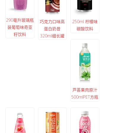
290毫升玻璃瓶
巧克力口味高
250ml 柠檬味
装葡萄味奇亚
蛋白奶昔
碳酸饮料
籽饮料
320ml细长罐
芦荟果肉原汁
500mlPET方瓶