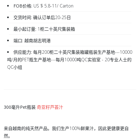
FOB价格:
US $ 5.8-11/ Carton
交货时间:
确认订单后20-25日
最小起订量:
1柜二十英尺集装箱
端口:
越南胡志明港
供应能力:
每月200柜二十英尺集装箱罐瓶装生产基地---10000
吨/月的PET瓶生产基地---每月10000吨QC实验室 - 20专业人士的
QC小组
300毫升Pet瓶装
奇亚籽芦荟汁
来自越南的纯天然产品。我们生产100%鲜果汁，因此更健康更自
然。