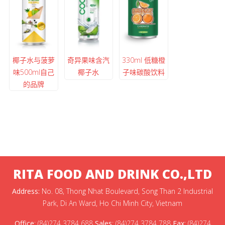
椰子水与菠萝
奇异果味含汽
330ml 低糖橙
味500ml自己
椰子水
子味碳酸饮料
的品牌
RITA FOOD AND DRINK CO.,LTD
Address:
No. 08, Thong Nhat Boulevard, Song Than 2 Industrial
Park, Di An Ward, Ho Chi Minh City, Vietnam
Office
:
(84)274 3784 688
Sales
:
(84)274 3784 788
Fax
:
(84)274