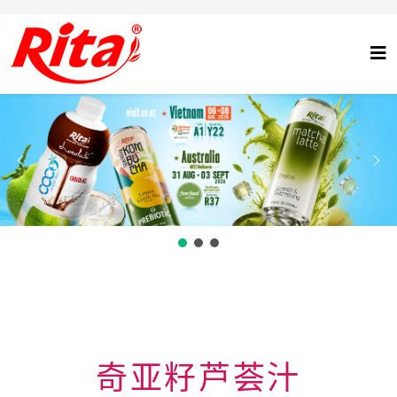
奇亚籽芦荟汁