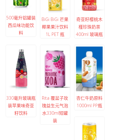
500毫升铝罐装
BiGi BiGi 芒果
奇亚籽樱桃木
西瓜味功能饮
椰果果汁饮料
槿珍珠奶茶
料
1L PET 瓶
400ml 玻璃瓶
330毫升玻璃瓶
Rita 覆盆子玫
杏仁牛奶原料
装苹果味奇亚
瑰益生元气泡
1000ml PP瓶
籽饮料
水330ml短罐
装