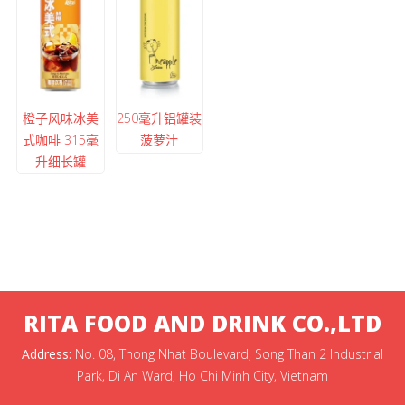
橙子风味冰美
250毫升铝罐装
式咖啡 315毫
菠萝汁
升细长罐
RITA FOOD AND DRINK CO.,LTD
Address:
No. 08, Thong Nhat Boulevard, Song Than 2 Industrial
Park, Di An Ward, Ho Chi Minh City, Vietnam