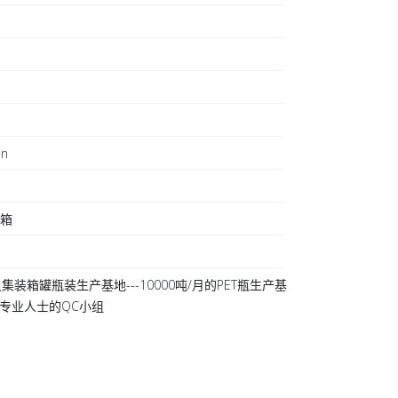
on
日
装箱
集装箱罐瓶装生产基地---10000吨/月的PET瓶生产基
 20专业人士的QC小组