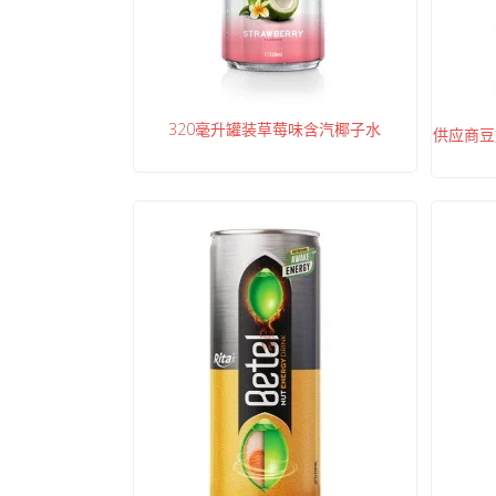
320毫升罐装草莓味含汽椰子水
供应商豆奶