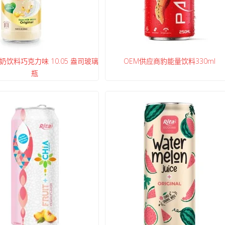
饮料巧克力味 10.05 盎司玻璃
OEM供应商豹能量饮料330ml
瓶