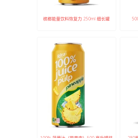
槟榔能量饮料恢复力 250ml 细长罐
5
100% 菠萝汁（带果肉）500 毫升罐装
28