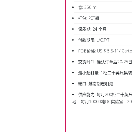
卷:
350 ml
打包:
PET瓶
保质期:
24 个月
付款期限:
L/C,T/T
FOB价格:
US $ 5.8-11/ Cart
交货时间:
确认订单后20-25
最小起订量:
1柜二十英尺集
端口:
越南胡志明港
供应能力:
每月200柜二十英尺
地---每月10000吨QC实验室 -