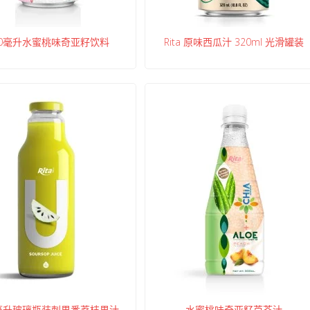
00毫升水蜜桃味奇亚籽饮料
Rita 原味西瓜汁 320ml 光滑罐装
0毫升玻璃瓶装刺果番荔枝果汁
水蜜桃味奇亚籽芦荟汁