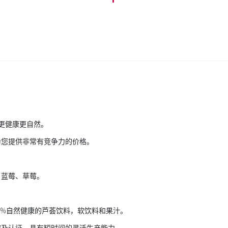
此更健康更自然。
为您提供非常有竞争力的价格。
、蓝莓、草莓。
0%自然健康的芦荟饮料，软饮料和果汁。
控及认证。具有短时间的灵活生产能力。