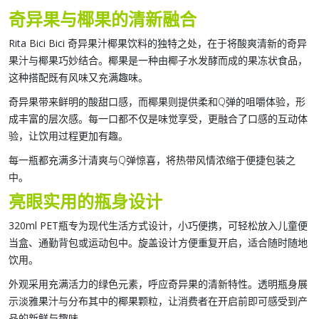
奇异果与椰果的清新融合
Rita Bici Bici 奇异果汁椰果饮料
的独特之处，在于将酸爽清新的奇异
果汁与椰果巧妙结合。椰果是一种由椰子水发酵而成的果冻状食品，
这种搭配既有风味又充满趣味。
奇异果带来鲜明的酸甜口感，而椰果则提供柔和Q弹的咀嚼体验，形
成丰富的层次感。每一口都不仅是味觉享受，更融合了口感的互动体
验，让饮用过程更加有趣。
每一瓶都充满多汁清爽与Q弹惊喜，将热带风情浓缩于便捷包装之
中。
亮眼实用的瓶身设计
320ml PET瓶
专为现代生活方式设计，小巧便携，可轻松放入儿童便
当盒、通勤背包或运动包中。旋盖设计方便重复开启，适合随时随地
饮用。
外观采用充满活力的绿色元素，呼应奇异果的清新特性。透明瓶身展
示淡雅果汁与分布其中的椰果颗粒，让消费者在开启前即可感受到产
品的新鲜与趣味。