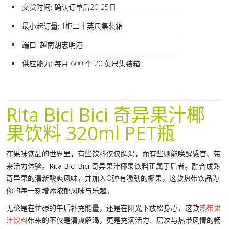
交货时间:
确认订单后20-25日
最小起订量:
1柜二十英尺集装箱
端口:
越南胡志明港
供应能力:
每月 600 个 20 英尺集装箱
Rita Bici Bici 奇异果汁椰
果饮料 320ml PET瓶
在果味饮品的世界里，有些饮料仅仅解渴，而有些则能唤醒感官、带
来活力体验。
Rita Bici Bici 奇异果汁椰果饮料
正属于后者。融合成熟
奇异果的清新酸爽风味，并加入Q弹有嚼劲的椰果，这款热带饮品为
你的每一刻增添浓郁风味与乐趣。
无论是在忙碌的午后补充能量，还是在阳光下放松身心，这款
热带果
汁饮料
带来的不仅是清爽解渴，更是充满活力、层次与热带风情的畅