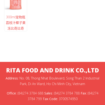
300ml宠物瓶
荔枝汁椰子果
冻比奇比奇
RITA FOOD AND DRINK CO.,LTD
Address:
No. 08, Thong Nhat Boulevard, Song Than 2 Industrial
Park, Di An Ward, Ho Chi Minh City, Vietnam
Office
:
(84)274 3784 688
Sales
:
(84)274 3784 788
Fax
:
(84)274
3784 799
Tax Code:
3700574950