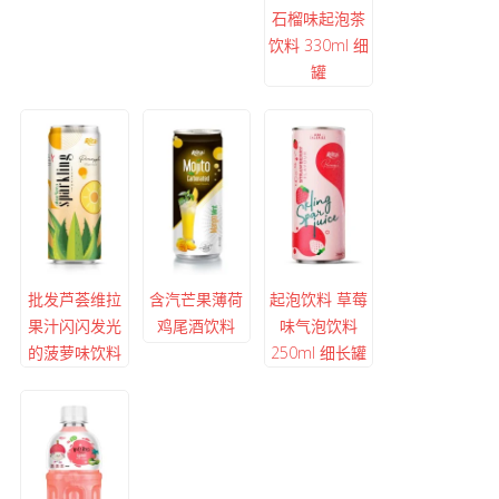
石榴味起泡茶
饮料 330ml 细
罐
批发芦荟维拉
含汽芒果薄荷
起泡饮料 草莓
果汁闪闪发光
鸡尾酒饮料
味气泡饮料
的菠萝味饮料
250ml 细长罐