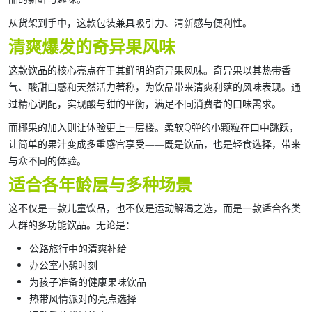
从货架到手中，这款包装兼具吸引力、清新感与便利性。
清爽爆发的奇异果风味
这款饮品的核心亮点在于其
鲜明的奇异果风味
。奇异果以其热带香
气、酸甜口感和天然活力著称，为饮品带来清爽利落的风味表现。通
过精心调配，实现酸与甜的平衡，满足不同消费者的口味需求。
而
椰果
的加入则让体验更上一层楼。柔软Q弹的小颗粒在口中跳跃，
让简单的果汁变成多重感官享受——既是饮品，也是轻食选择，带来
与众不同的体验。
适合各年龄层与多种场景
这不仅是一款儿童饮品，也不仅是运动解渴之选，而是一款适合各类
人群的多功能饮品。无论是：
公路旅行中的清爽补给
办公室小憩时刻
为孩子准备的健康果味饮品
热带风情派对的亮点选择