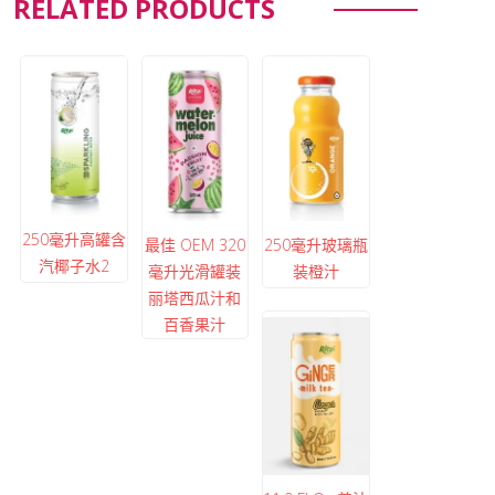
RELATED PRODUCTS
250毫升高罐含
最佳 OEM 320
250毫升玻璃瓶
汽椰子水2
毫升光滑罐装
装橙汁
丽塔西瓜汁和
百香果汁