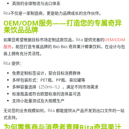
高效的全球物流与出口体系
Rita不仅是一家制造商，更是助力品牌成长的合作伙伴。
OEM/ODM服务——打造您的专属奇异
果饮品品牌
如果您希望根据目标市场定制这款饮品，Rita 提供完善的
OEM/ODM
服务
，助您打造专属品牌的
Bici Bici 奇异果汁椰果饮料
，在设计与包
装上拥有充分灵活性。
Rita 提供：
免费定制标签设计
，契合目标消费群体
多样包装形式：
PET瓶、PP瓶、易拉罐
等
多种容量选择（250ml–1L），满足不同市场需求
标准瓶盖
或符合欧盟标准的
连体盖
可选
支持小批量测试及大规模生产
无论您的业务规模如何，Rita 都能提供从产品开发到出口文件的一站
式支持。
为何零售商与消费者青睐Rita奇异果汁