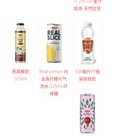
11.2 Fl Oz 姜汁
奶茶 天然红茶
燕窝椰奶
Real Lemon 内
500毫升PP瓶
315ml
含真柠檬片气
装核桃奶
泡水 325ml 纤
体罐