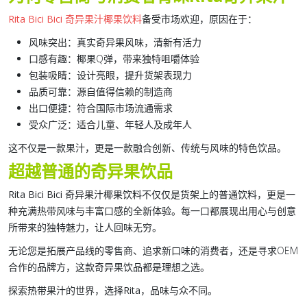
Rita Bici Bici 奇异果汁椰果饮料
备受市场欢迎，原因在于：
风味突出
：真实奇异果风味，清新有活力
口感有趣：
椰果Q弹，带来独特咀嚼体验
包装吸睛：
设计亮眼，提升货架表现力
品质可靠
：源自值得信赖的制造商
出口便捷：
符合国际市场流通需求
受众广泛：
适合儿童、年轻人及成年人
这不仅是一款果汁，更是一款融合创新、传统与风味的
特色饮品
。
超越普通的奇异果饮品
Rita Bici Bici 奇异果汁椰果饮料
不仅仅是货架上的普通饮料，更是一
种充满热带风味与丰富口感的全新体验。每一口都展现出用心与创意
所带来的独特魅力，让人回味无穷。
无论您是拓展产品线的零售商、追求新口味的消费者，还是寻求OEM
合作的品牌方，这款奇异果饮品都是理想之选。
探索热带果汁的世界，选择Rita，品味与众不同。