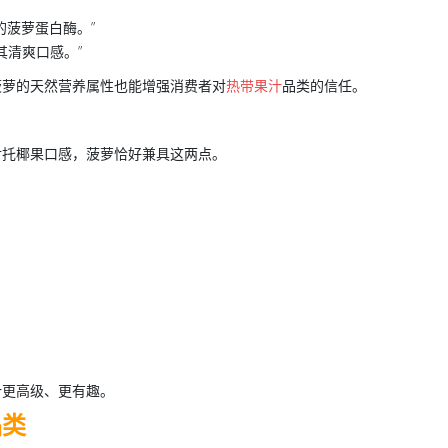
的菠萝蛋白酶。”
其清爽口感。”
菠萝的天然营养属性也能增强消费者对
热带果汁
品类的信任。
衬托椰果口感，菠萝恰好兼具这两点。
汁更高级、更有趣。
品类