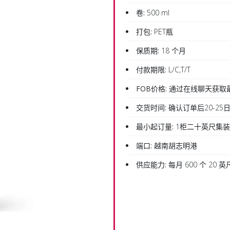
卷:
500 ml
打包:
PET瓶
保质期:
18 个月
付款期限:
L/C,T/T
FOB价格:
通过在线聊天获取
交货时间:
确认订单后20-25
最小起订量:
1柜二十英尺集
端口:
越南胡志明港
供应能力:
每月 600 个 20 