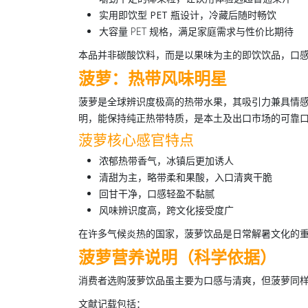
实用
即饮型 PET 瓶
设计，冷藏后随时畅饮
大容量 PET 规格，满足家庭需求与性价比期待
本品并非碳酸饮料，而是以果味为主的即饮饮品，口
菠萝：热带风味明星
菠萝是全球辨识度极高的热带水果，其吸引力兼具情
明，能保持纯正热带特质，是本土及出口市场的可靠
菠萝核心感官特点
浓郁热带香气
，冰镇后更加诱人
清甜为主
，略带柔和果酸，入口清爽干脆
回甘干净
，口感轻盈不黏腻
风味辨识度高
，跨文化接受度广
在许多气候炎热的国家，菠萝饮品是日常解暑文化的
菠萝营养说明（科学依据）
消费者选购菠萝饮品虽主要为口感与清爽，但菠萝同样
文献记载包括：