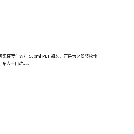
Bici 椰果菠萝汁饮料 500ml PET 瓶装
，正是为这份轻松愉
，令人一口难忘。