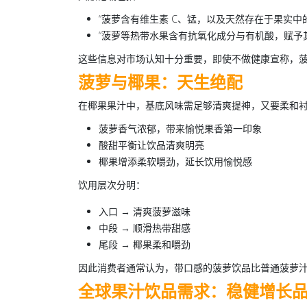
“菠萝含有维生素 C、锰，以及天然存在于果实中
“菠萝等热带水果含有抗氧化成分与有机酸，赋予
这些信息对市场认知十分重要，即使不做健康宣称，
菠萝与椰果：天生绝配
在
椰果果汁
中，基底风味需足够清爽提神，又要柔和
菠萝香气浓郁，带来愉悦果香第一印象
酸甜平衡让饮品清爽明亮
椰果增添柔软嚼劲，延长饮用愉悦感
饮用层次分明：
入口
→ 清爽菠萝滋味
中段
→ 顺滑热带甜感
尾段
→ 椰果柔和嚼劲
因此消费者通常认为，带口感的菠萝饮品比普通菠萝
全球果汁饮品需求：稳健增长