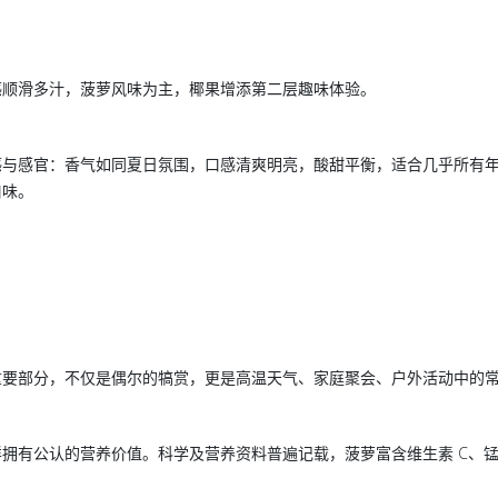
感顺滑多汁，菠萝风味为主，椰果增添第二层趣味体验。
感与感官：香气如同夏日氛围，口感清爽明亮，酸甜平衡，适合几乎所有
口味。
重要部分，不仅是偶尔的犒赏，更是高温天气、家庭聚会、户外活动中的
拥有公认的营养价值。科学及营养资料普遍记载，菠萝富含维生素 C、