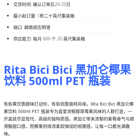
交货时间:
确认订单后20-25日
最小起订量:
1柜二十英尺集装箱
端口:
越南胡志明港
供应能力:
每月 600 个 20 英尺集装箱
Rita Bici Bici 黑加仑椰果
饮料 500ml PET 瓶装
有些果饮靠甜味打动你，有些则靠独特风味。
Rita Bici Bici 黑加仑椰
果饮料 500ml PET 瓶装
专为喜爱浓郁醇厚莓果风味的人群打造，一
开盖就尽显现代、高级的独特质感。黑加仑带来浓郁的紫莓香气与顺
滑酸甜口感，而椰果则增添柔软弹润的咀嚼感，让每一口都充满趣
味。