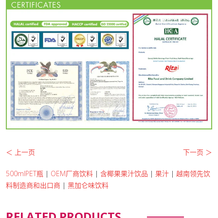
＜ 上一页
下一页 ＞
500mlPET瓶
|
OEM厂商饮料
|
含椰果果汁饮品
|
果汁
|
越南领先饮
料制造商和出口商
|
黑加仑味饮料
RELATED PRODUCTS