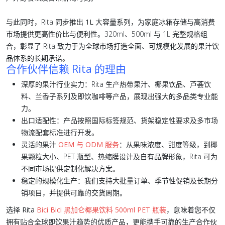
与此同时，Rita 同步推出
1L 大容量系列
，为家庭冰箱存储与高消费
市场提供更高性价比与便利性。320ml、500ml 与 1L 完整规格组
合，彰显了 Rita 致力于为全球市场打造全面、可规模化发展的果汁饮
品体系的长期承诺。
合作伙伴信赖 Rita 的理由
深厚的果汁行业实力
：Rita 生产热带果汁、椰果饮品、芦荟饮
料、兰香子系列及即饮咖啡等产品，展现出强大的多品类专业能
力。
出口适配性
：产品按照国际标签规范、货架稳定性要求及多市场
物流配套标准进行开发。
灵活的果汁
OEM 与 ODM 服务
：从果味浓度、甜度等级，到椰
果颗粒大小、PET 瓶型、热缩膜设计及自有品牌形象，Rita 可为
不同市场提供定制化解决方案。
稳定的规模化生产
：我们支持大批量订单、季节性促销及长期分
销项目，并提供可靠的交货周期。
选择
Rita
Bici Bici 黑加仑椰果饮料 500ml PET 瓶装
，意味着您不仅
拥有贴合全球即饮果汁趋势的优质产品，更能携手可靠的生产合作伙