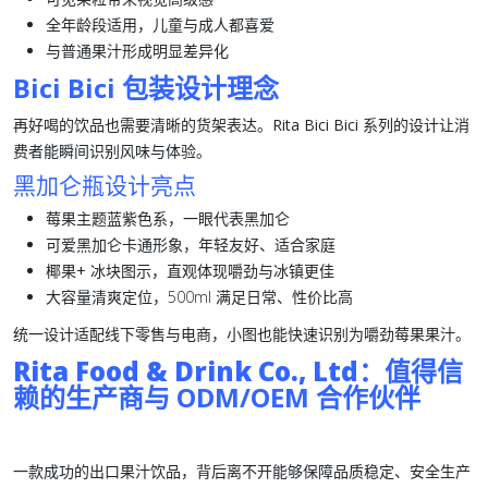
全年龄段适用
，儿童与成人都喜爱
与普通果汁形成
明显差异化
Bici Bici 包装设计理念
再好喝的饮品也需要清晰的货架表达。
Rita Bici Bici 系列
的设计让消
费者能瞬间识别风味与体验。
黑加仑瓶设计亮点
莓果主题蓝紫色系
，一眼代表
黑加仑
可爱黑加仑卡通形象
，年轻友好、适合家庭
椰果+ 冰块图示
，直观体现嚼劲与冰镇更佳
大容量清爽定位
，500ml 满足日常、性价比高
统一设计适配线下零售与电商，小图也能快速识别为嚼劲莓果果汁。
Rita Food & Drink Co., Ltd
：值得信
赖的生产商与 ODM/OEM 合作伙伴
一款成功的出口果汁饮品，背后离不开能够保障
品质稳定、安全生产