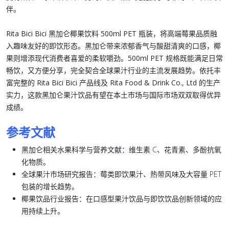
伴。
Rita Bici Bici 黑加仑椰果饮料 500ml PET 瓶装
，将高端莓果品质融
入趣味友好的即饮形态。黑加仑带来浓郁香气与酸甜清爽的口感，椰
果则增添现代消费者喜爱的柔软嚼劲。
500ml PET 规格
既能满足日常
畅饮，又方便分享，完全契合全球果汁行业的主流发展趋势。依托丰
富完整的
Rita Bici Bici 产品线
及
Rita Food & Drink Co., Ltd
的生产
实力，这款
黑加仑果汁饮品
有望在本土市场与国际市场双双取得优异
成绩。
参考文献
黑加仑相关水果科学与营养文献：维生素 C、花青素、多酚抗氧
化物质。
全球果汁市场研究报告：莓类即饮果汁、热带风味及大容量 PET
包装的增长趋势。
椰果饮品行业报告：在口感型果汁饮品与即饮饮品创新领域的应
用持续上升。