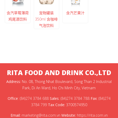
含汽草莓薄荷
宠物罐装
含汽芒果汁
鸡尾酒饮料
350ml 含咖啡
气泡饮料
RITA FOOD AND DRINK CO.,LTD
Address:
No. 08, Thong Nhat Boulevard, Song Than 2 Industrial
Park, Di An Ward, Ho Chi Minh City, Vietnam
Office
:
(84)274 3784 688
Sales
:
(84)274 3784 788
Fax
:
(84)274
3784 799
Tax Code:
3700574950
Email:
marketing@rita.com.vn
Website:
https://rita.com.vn