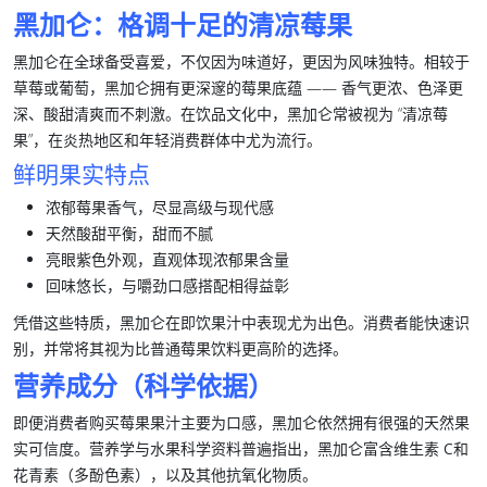
黑加仑：格调十足的清凉莓果
黑加仑在全球备受喜爱，不仅因为味道好，更因为风味独特。相较于
草莓或葡萄，
黑加仑
拥有更深邃的莓果底蕴 —— 香气更浓、色泽更
深、酸甜清爽而不刺激。在饮品文化中，
黑加仑
常被视为 “清凉莓
果”，在炎热地区和年轻消费群体中尤为流行。
鲜明果实特点
浓郁莓果香气
，尽显高级与现代感
天然酸甜平衡
，甜而不腻
亮眼紫色外观
，直观体现浓郁果含量
回味悠长，
与嚼劲口感搭配相得益彰
凭借这些特质，
黑加仑
在即饮果汁中表现尤为出色。消费者能快速识
别，并常将其视为比普通莓果饮料更高阶的选择。
营养成分（科学依据）
即便消费者购买莓果果汁主要为口感，
黑加仑
依然拥有很强的天然果
实可信度。营养学与水果科学资料普遍指出，
黑加仑
富含
维生素 C
和
花青素
（多酚色素），以及其他抗氧化物质。