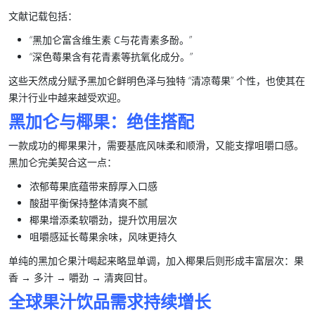
文献记载包括：
“黑加仑富含
维生素 C
与
花青素
多酚。”
“深色莓果含有
花青素
等抗氧化成分。”
这些天然成分赋予
黑加仑
鲜明色泽与独特 “清凉莓果” 个性，也使其在
果汁行业
中越来越受欢迎。
黑加仑与椰果：绝佳搭配
一款成功的
椰果
果汁，需要基底风味柔和顺滑，又能支撑咀嚼口感。
黑加仑
完美契合这一点：
浓郁莓果底蕴带来醇厚入口感
酸甜平衡保持整体清爽不腻
椰果
增添柔软嚼劲，提升饮用层次
咀嚼感延长莓果余味，风味更持久
单纯的
黑加仑
果汁喝起来略显单调，加入
椰果
后则形成丰富层次：果
香 → 多汁 → 嚼劲 → 清爽回甘。
全球果汁饮品需求持续增长