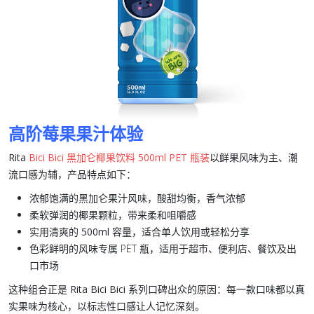
高阶莓果果汁体验
Rita
Bici Bici 黑加仑椰果饮料 500ml PET 瓶装
以鲜果风味为主、潮
流口感为辅，产品特点如下：
浓郁饱满的
黑加仑果汁风味
，酸甜均衡，香气浓郁
柔软弹润的
椰果颗粒
，带来柔和咀嚼感
实用清爽的
500ml 容量
，适合单人饮用或轻松分享
色彩鲜明的风味专属 PET 瓶，适用于超市、便利店、餐饮及出
口市场
这种组合正是
Rita Bici Bici 系列
口碑出众的原因：每一款口味都以真
实果味为核心，以标志性口感让人记忆深刻。