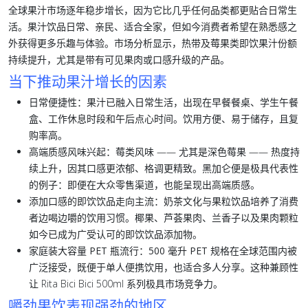
全球果汁市场逐年稳步增长，因为它比几乎任何品类都更贴合日常生
活。果汁饮品日常、亲民、适合全家，但如今消费者希望在熟悉感之
外获得更多乐趣与体验。市场分析显示，热带及莓果类即饮果汁份额
持续提升，尤其是带有可见果肉或口感升级的产品。
当下推动果汁增长的因素
日常便捷性
：果汁已融入日常生活，出现在早餐餐桌、学生午餐
盒、工作休息时段和午后点心时间。饮用方便、易于储存，且复
购率高。
高端质感风味兴起
：莓类风味 —— 尤其是深色莓果 —— 热度持
续上升，因其口感更浓郁、格调更精致。黑加仑便是极具代表性
的例子：即便在大众零售渠道，也能呈现出高端质感。
添加口感的即饮饮品走向主流
：奶茶文化与果粒饮品培养了消费
者边喝边嚼的饮用习惯。椰果、芦荟果肉、兰香子以及果肉颗粒
如今已成为广受认可的即饮饮品添加物。
家庭装大容量 PET 瓶流行
：
500 毫升 PET
规格
在全球范围内被
广泛接受，既便于单人便携饮用，也适合多人分享。这种兼顾性
让 Rita Bici Bici 500ml 系列极具市场竞争力。
嚼劲果饮表现强劲的地区