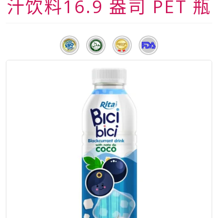
汁饮料16.9 盎司 PET 瓶