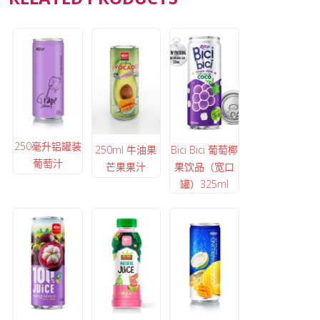
250毫升铝罐装
250ml 牛油果
Bici Bici 葡萄椰
葡萄汁
芒果果汁
果饮品（宽口
罐）325ml