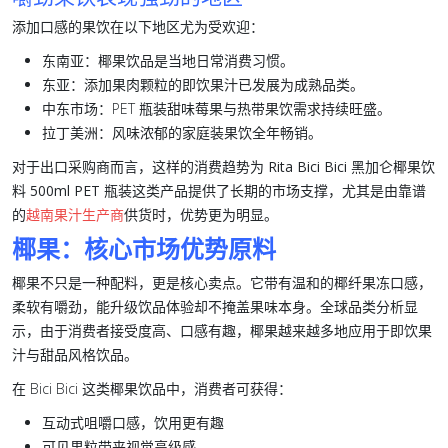
添加口感的果饮在以下地区尤为受欢迎：
东南亚：
椰果饮品是当地日常消费习惯。
东亚：
添加果肉颗粒的即饮果汁已发展为成熟品类。
中东市场：
PET 瓶装甜味莓果与热带果饮需求持续旺盛。
拉丁美洲：
风味浓郁的家庭装果饮全年畅销。
对于出口采购商而言，这样的消费趋势为
Rita Bici Bici 黑加仑椰果饮
料 500ml PET 瓶装
这类产品提供了长期的市场支撑，尤其是由靠谱
的
越南果汁生产商
供货时，优势更为明显。
椰果：核心市场优势原料
椰果
不只是一种配料，更是核心卖点。它带有温和的椰纤果冻口感，
柔软有嚼劲，能升级饮品体验却不掩盖果味本身。全球品类分析显
示，由于消费者接受度高、口感有趣，
椰果
越来越多地应用于即饮果
汁与甜品风格饮品。
在 Bici Bici 这类
椰果
饮品中，消费者可获得：
互动式咀嚼口感，
饮用更有趣
可见果粒带来
视觉高级感