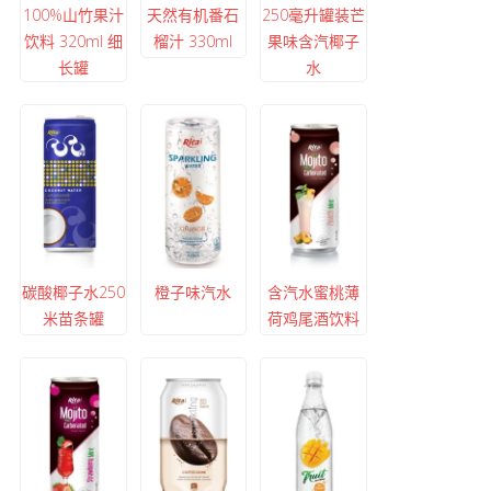
100%山竹果汁
天然有机番石
250毫升罐装芒
饮料 320ml 细
榴汁 330ml
果味含汽椰子
长罐
水
碳酸椰子水250
橙子味汽水
含汽水蜜桃薄
米苗条罐
荷鸡尾酒饮料