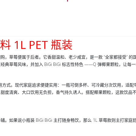
料 1L PET 瓶装
购，草莓便属于后者。它香甜温和、老少咸宜，是一款 “全家都接受” 的
草莓风味，并加入 BiGi BiGi 标志性特色 ——Q 弹椰果颗粒，让
饮用方式。现代家庭追求便捷实用：一瓶可倒多杯、可冷藏分次饮用，适配
：甜度清爽、大口饮用无负担，香气持久诱人。搭配椰果颗粒，这款饮品
。如果说小瓶装 BiGi BiGi 主打随身畅饮，那么 1L 草莓款则主