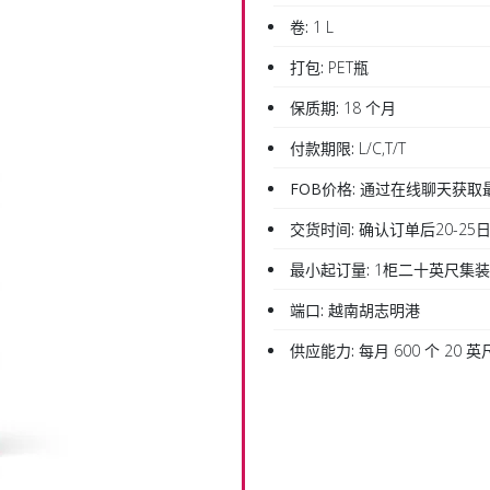
卷:
1 L
打包:
PET瓶
保质期:
18 个月
付款期限:
L/C,T/T
FOB价格:
通过在线聊天获取
交货时间:
确认订单后20-25
最小起订量:
1柜二十英尺集
端口:
越南胡志明港
供应能力:
每月 600 个 20 