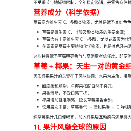
不受季节与地域强限制，全年稳定畅销，是零售商信
营养成分（科学依据）
草莓富含维生素 C、多酚类物质，尤其是赋予其红色
草莓是维生素 C、叶酸及酚类物质的重要来源；
草莓含有丰富维生素 C 与多酚，尤以花青素为代
花青素是草莓主要植物化学物质，也是其色泽来
这些特性赋予草莓明亮香气与高消费者信任度。即便
草莓 + 椰果：天生一对的黄金
优质
椰果果汁
的关键在于风味协调：水果为主角，咀
甜度柔和顺滑，与椰果搭配自然不突兀；
果香清晰，不受口感干扰；
椰果增加轻咀嚼感，延长草莓果香余韵；
饮用层次丰富：草莓香气 → 清甜果香 → Q 弹咀
纯草莓果汁几口便喝完，加入椰果后互动感与满足感
1L 果汁风靡全球的原因