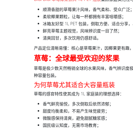
顺滑香甜的
草莓果汁风味
，香气柔和、受众广泛
柔软
椰果颗粒
，让每一杯都拥有丰富咀嚼感；
冰箱友好型 1L PET 包装，倒取方便、适合分
鲜亮草莓主题视觉，风味辨识度一目了然；
清爽回甘，多次饮用仍感舒适。
产品定位清晰易懂：核心是草莓果汁，因椰果更有趣
草莓：全球最受欢迎的浆果
草莓是极少数天然畅销全球的水果风味，香气辨识度
种容量包装。
为何草莓尤其适合大容量瓶装
草莓的感官特性使其成为 1L 家庭装的理想选择：
香气鲜亮愉悦
，多次倒取后依然浓郁；
甜度均衡柔和
，不易产生味觉疲劳；
微酸感保持清爽
，避免甜腻糖浆感；
国民级认知度
，无需市场教育；