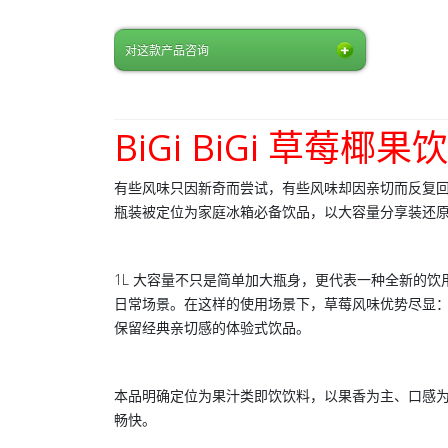
对这款产品咨询
BiGi BiGi 草莓椰果饮
有些风味只因新奇而尝试，有些风味却因亲切而反复回
瓶装
被定位为家庭冰箱必备饮品，以大容量分享装还原经典
1L 大容量不只是简单加大瓶身，更代表一种全新的
日常场景。在这样的使用场景下，草莓风味优势尽显
保留经典亲切感的体验式饮品。
本品明确定位为
果汁类即饮饮料
，以果香为主、口感为辅
畅快。