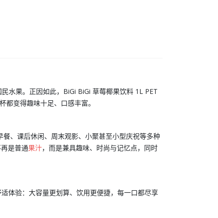
国民水果。正因如此，
BiGi BiGi 草莓椰果饮料 1L PET
每一杯都变得趣味十足、口感丰富。
早餐、课后休闲、周末观影、小聚甚至小型庆祝等多种
不再是普通
果汁
，而是兼具趣味、时尚与记忆点，同时
打家庭舒适体验：大容量更划算、饮用更便捷，每一口都尽享