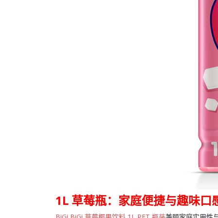
1L 草莓瓶：家庭便捷与趣味口
BiGi BiGi 草莓椰果饮料 1L PET 瓶装
兼顾家庭实用性