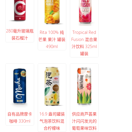
280毫升玻璃瓶
Rita 100% 纯
Tropical Red
装石榴汁
芒果 果汁 罐装
Fusion 混合果
490ml
汁饮料 325ml
罐装
自有品牌摩卡
16.9 盎司罐装
供应商芦荟果
咖啡 330ml
气泡茶饮料混
汁闪闪发光的
合柠檬味
葡萄果味饮料