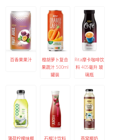
百香果果汁
橙胡萝卜复合
Rita摩卡咖啡饮
果蔬汁 500ml
料 405毫升 玻
罐装
璃瓶
薄荷柠檬味椰
石榴汁饮料
燕窝椰奶