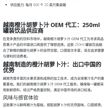
供应能力:
每月 600 个 20 英尺集装箱
越南橙汁胡萝卜汁 OEM 代工：250ml
罐装饮品供应商
在竞争激烈的饮料市场中，
越南橙汁胡萝卜汁 OEM 代工
为寻求高品
质果汁产品的中国进口商提供了理想选择。这款 250ml 罐装饮品融
合了鲜橙的酸甜与胡萝卜的自然甘甜，口感层次丰富，适合追求健康
与便利的消费者。
越南制造的橙汁胡萝卜汁：出口中国的
优势
越南凭借丰富的水果资源和成熟的加工技术，成为全球果汁生产的重
要基地。我们的
越南橙汁胡萝卜汁 OEM 代工
服务，确保每一罐都采
用新鲜原料，经过严格质量控制，满足中国市场的进口标准。
风味与感官体验
这款果汁以鲜榨橙汁为基础，搭配胡萝卜汁的天然甜味，口感顺滑，