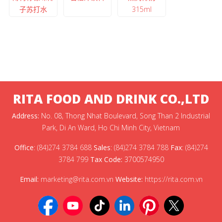
子苏打水
315ml
RITA FOOD AND DRINK CO.,LTD
Address:
No. 08, Thong Nhat Boulevard, Song Than 2 Industrial
Park, Di An Ward, Ho Chi Minh City, Vietnam
Office
:
(84)274 3784 688
Sales
:
(84)274 3784 788
Fax
:
(84)274
3784 799
Tax Code:
3700574950
Email:
marketing@rita.com.vn
Website:
https://rita.com.vn