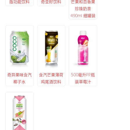
版功能饮料
奇亚籽饮料
芒果和百香果
珍珠奶茶
490ml 细罐装
奇异果味含汽
含汽芒果薄荷
500毫升PP瓶
椰子水
鸡尾酒饮料
装草莓汁