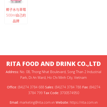
椰子水与草莓
500ml自己的
品牌
RITA FOOD AND DRINK CO.,LTD
Address:
No. 08, Thong Nhat Boulevard, Song Than 2 Industrial
Park, Di An Ward, Ho Chi Minh City, Vietnam
Office
:
(84)274 3784 688
Sales
:
(84)274 3784 788
Fax
:
(84)274
3784 799
Tax Code:
3700574950
Email:
marketing@rita.com.vn
Website:
https://rita.com.vn