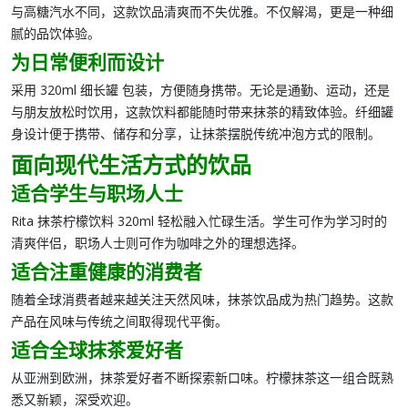
与高糖汽水不同，这款饮品清爽而不失优雅。不仅解渴，更是一种细
腻的品饮体验。
为日常便利而设计
采用
320ml 细长罐
包装，方便随身携带。无论是通勤、运动，还是
与朋友放松时饮用，这款饮料都能随时带来抹茶的精致体验。纤细罐
身设计便于携带、储存和分享，让抹茶摆脱传统冲泡方式的限制。
面向现代生活方式的饮品
适合学生与职场人士
Rita 抹茶柠檬饮料 320ml
轻松融入忙碌生活。学生可作为学习时的
清爽伴侣，职场人士则可作为咖啡之外的理想选择。
适合注重健康的消费者
随着全球消费者越来越关注天然风味，
抹茶饮品
成为热门趋势。这款
产品在风味与传统之间取得现代平衡。
适合全球抹茶爱好者
从亚洲到欧洲，抹茶爱好者不断探索新口味。
柠檬抹茶
这一组合既熟
悉又新颖，深受欢迎。