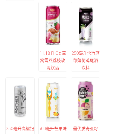
11.18 Fl Oz 燕
250毫升含汽蓝
窝雪燕荔枝玫
莓薄荷鸡尾酒
瑰饮品
饮料
250毫升高罐银
500毫升芒果味
最优质奇亚籽