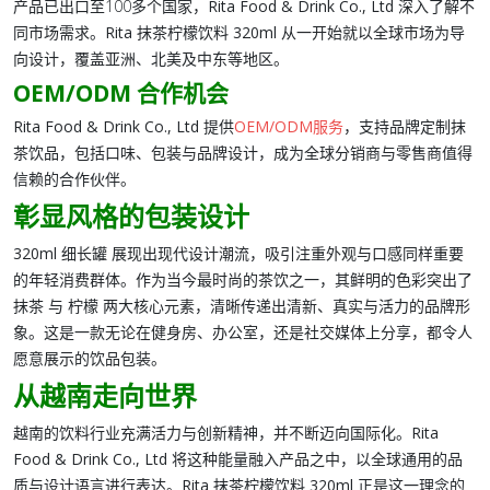
产品已出口至100多个国家，
Rita Food & Drink Co., Ltd
深入了解不
同市场需求。
Rita 抹茶柠檬饮料 320ml
从一开始就以全球市场为导
向设计，覆盖亚洲、北美及中东等地区。
OEM/ODM 合作机会
Rita Food & Drink Co., Ltd
提供
OEM/ODM服务
，支持品牌定制抹
茶饮品，包括口味、包装与品牌设计，成为全球分销商与零售商值得
信赖的合作伙伴。
彰显风格的包装设计
320ml 细长罐
展现出现代设计潮流，吸引注重外观与口感同样重要
的年轻消费群体。作为当今最时尚的茶饮之一，其鲜明的色彩突出了
抹茶
与
柠檬
两大核心元素，清晰传递出清新、真实与活力的品牌形
象。这是一款无论在健身房、办公室，还是社交媒体上分享，都令人
愿意展示的饮品包装。
从越南走向世界
越南的饮料行业充满活力与创新精神，并不断迈向国际化。
Rita
Food & Drink Co., Ltd
将这种能量融入产品之中，以全球通用的品
质与设计语言进行表达。
Rita 抹茶柠檬饮料 320ml
正是这一理念的