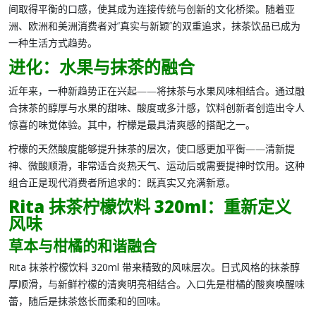
间取得平衡的口感，使其成为连接传统与创新的文化桥梁。随着亚
洲、欧洲和美洲消费者对“真实与新颖”的双重追求，
抹茶饮品
已成为
一种生活方式趋势。
进化：水果与抹茶的融合
近年来，一种新趋势正在兴起——将
抹茶与水果风味
相结合。通过融
合抹茶的醇厚与水果的甜味、酸度或多汁感，饮料创新者创造出令人
惊喜的味觉体验。其中，
柠檬
是最具清爽感的搭配之一。
柠檬的天然酸度能够提升抹茶的层次，使口感更加平衡——清新提
神、微酸顺滑，非常适合炎热天气、运动后或需要提神时饮用。这种
组合正是现代消费者所追求的：既真实又充满新意。
Rita 抹茶柠檬饮料 320ml：重新定义
风味
草本与柑橘的和谐融合
Rita 抹茶柠檬饮料 320ml
带来精致的风味层次。日式风格的
抹茶
醇
厚顺滑，与新鲜
柠檬
的清爽明亮相结合。入口先是柑橘的酸爽唤醒味
蕾，随后是抹茶悠长而柔和的回味。