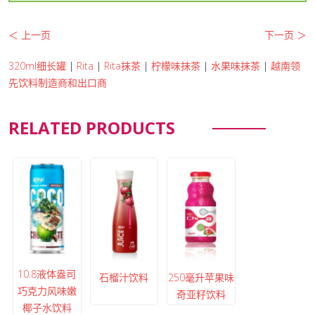
＜ 上一页
下一页 ＞
320ml细长罐
|
Rita
|
Rita抹茶
|
柠檬味抹茶
|
水果味抹茶
|
越南领
先饮料制造商和出口商
RELATED PRODUCTS
10.8液体盎司
石榴汁饮料
250毫升苹果味
巧克力风味嫩
奇亚籽饮料
椰子水饮料