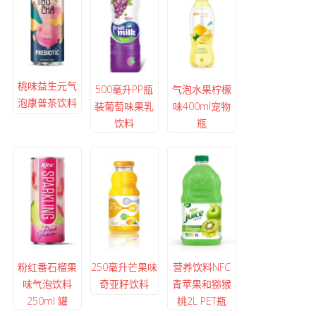
桃味益生元气
500毫升PP瓶
气泡水果柠檬
泡康普茶饮料
装葡萄味果乳
味400ml宠物
饮料
瓶
粉红番石榴果
250毫升芒果味
营养饮料NFC
味气泡饮料
奇亚籽饮料
青苹果和猕猴
250ml 罐
桃2L PET瓶