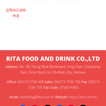
蓝莓味无酒精
啤酒
RITA FOOD AND DRINK CO.,LTD
Address:
No. 08, Thong Nhat Boulevard, Song Than 2 Industrial
Park, Di An Ward, Ho Chi Minh City, Vietnam
Office
:
(84)274 3784 688
Sales
:
(84)274 3784 788
Fax
:
(84)274
3784 799
Tax Code:
3700574950
Email:
marketing@rita.com.vn
Website:
https://rita.com.vn