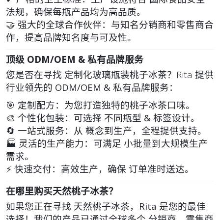
法规
，确保每瓶产品均为高品质。
🤝
强大的全球合作伙伴
：与知名分销商和零售商合
作，提高品牌知名度与可及性。
顶级 ODM/OEM & 私有品牌服务
您是否在寻找
定制化玻璃瓶装桃子冰茶
？Rita 提供
行业领先的
ODM/OEM & 私有品牌服务
：
🎯
定制配方
：为您打造独特的桃子冰茶口味。
🎨
个性化包装
：可选择
不同瓶型 & 标签设计
。
🔄
一站式服务
：从
概念到生产
，全程提供支持。
🏭
灵活的生产能力
：可满足
小批量到大规模生产
需求。
⚡
快速交付
：高效生产，确保
订单准时送达
。
在哪里购买天然桃子冰茶？
如果您正在寻找
天然桃子冰茶
，
Rita
是您的最佳
选择！我们的产品已通过全球多个
分销商、零售商