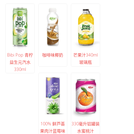
Bibi Pop 青柠
咖啡味椰奶
芒果汁340ml
益生元汽水
玻璃瓶
330ml
100% 鲜芦荟
330毫升铝罐装
果肉汁蓝莓味
水蜜桃汁