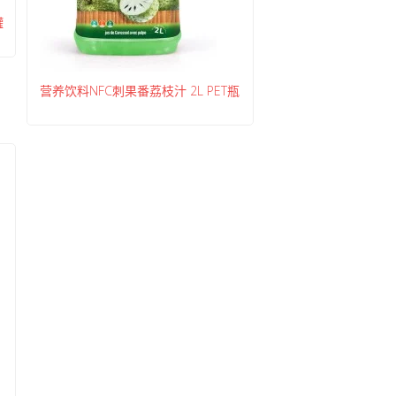
罐
营养饮料NFC刺果番荔枝汁 2L PET瓶