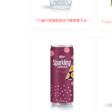
290毫升玻璃瓶装含汽椰果椰子水1
Tropi