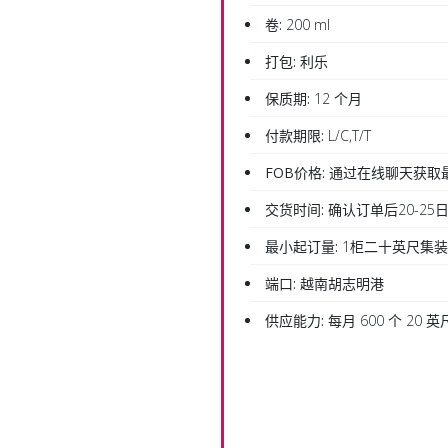
卷:
200 ml
打包:
利乐
保质期:
12 个月
付款期限:
L/C,T/T
FOB价格:
通过在线聊天获取
交货时间:
确认订单后20-25
最小起订量:
1柜二十英尺集
端口:
越南胡志明港
供应能力:
每月 600 个 20 