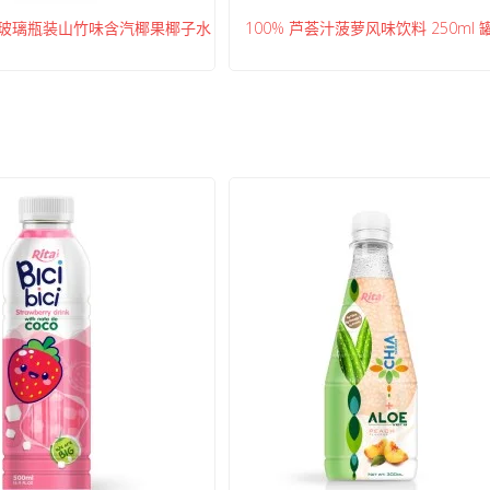
升玻璃瓶装山竹味含汽椰果椰子水
100% 芦荟汁菠萝风味饮料 250ml 