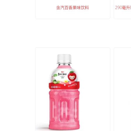
含汽百香果味饮料
290毫