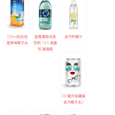
200ml利乐包
蓝莓薄荷冰茶
含汽柠檬汁
菠萝味椰子水
饮料 16.9 液盎
司 玻璃瓶
330毫升铝罐装
含汽椰子水2