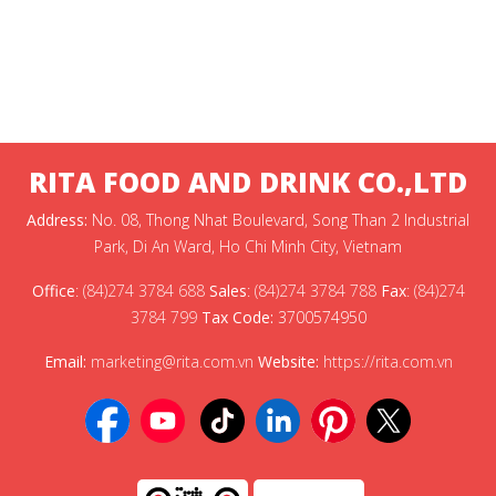
RITA FOOD AND DRINK CO.,LTD
Address:
No. 08, Thong Nhat Boulevard, Song Than 2 Industrial
Park, Di An Ward, Ho Chi Minh City, Vietnam
Office
:
(84)274 3784 688
Sales
:
(84)274 3784 788
Fax
:
(84)274
3784 799
Tax Code:
3700574950
Email:
marketing@rita.com.vn
Website:
https://rita.com.vn