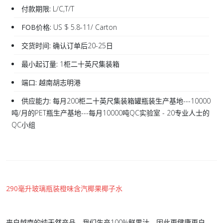
付款期限:
L/C,T/T
FOB价格:
US $ 5.8-11/ Carton
交货时间:
确认订单后20-25日
最小起订量:
1柜二十英尺集装箱
端口:
越南胡志明港
供应能力:
每月200柜二十英尺集装箱罐瓶装生产基地---10000
吨/月的PET瓶生产基地---每月10000吨QC实验室 - 20专业人士的
QC小组
290毫升玻璃瓶装橙味含汽椰果椰子水
来自越南的纯天然产品。我们生产100%鲜果汁，因此更健康更自