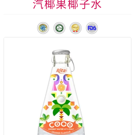
汽椰果椰子水