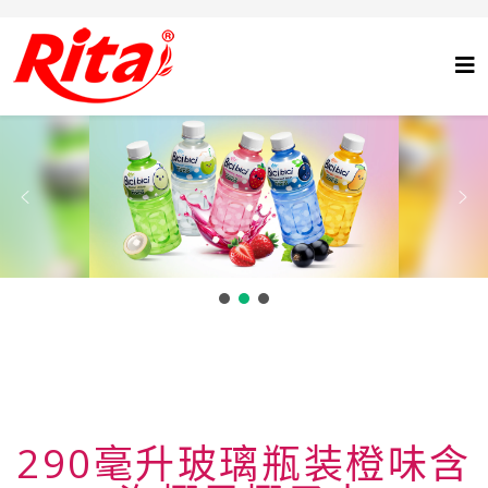
290毫升玻璃瓶装橙味含