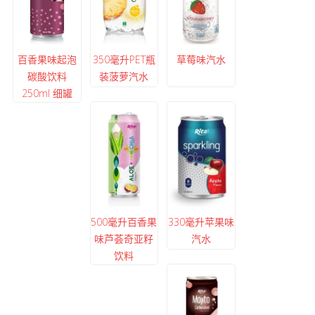
百香果味起泡
350毫升PET瓶
草莓味汽水
碳酸饮料
装菠萝汽水
250ml 细罐
500毫升百香果
330毫升苹果味
味芦荟奇亚籽
汽水
饮料