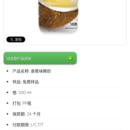
对这款产品咨询
产品名称:
香蕉味椰奶
样品:
免费样品
卷:
500 ml
打包:
PP瓶
保质期:
24 个月
付款期限:
L/C,T/T