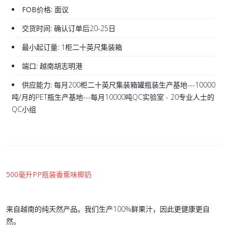
FOB价格:
面议
交货时间:
确认订单后20-25日
最小起订量:
1柜二十英尺集装箱
端口:
越南胡志明港
供应能力:
每月200柜二十英尺集装箱罐瓶装生产基地---10000
吨/月的PET瓶生产基地---每月10000吨QC实验室 - 20专业人士的
QC小组
500毫升PP瓶装香蕉味椰奶
来自越南的纯天然产品。我们生产100%鲜果汁，因此更健康更自
然。