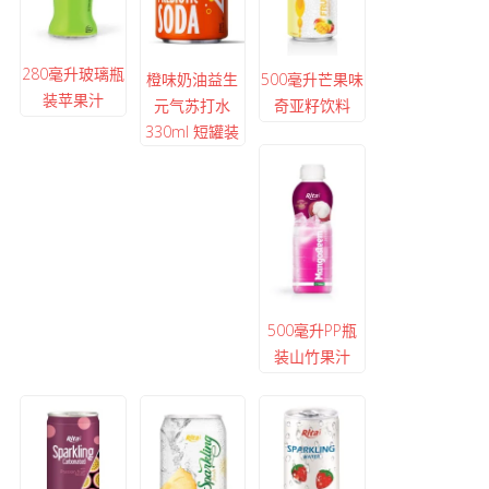
280毫升玻璃瓶
橙味奶油益生
500毫升芒果味
装苹果汁
元气苏打水
奇亚籽饮料
330ml 短罐装
500毫升PP瓶
装山竹果汁