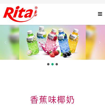
香蕉味椰奶