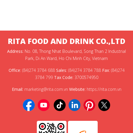
RITA FOOD AND DRINK CO.,LTD
Address:
No. 08, Thong Nhat Boulevard, Song Than 2 Industrial
Park, Di An Ward, Ho Chi Minh City, Vietnam
Office
:
(84)274 3784 688
Sales
:
(84)274 3784 788
Fax
:
(84)274
3784 799
Tax Code:
3700574950
Email:
marketing@rita.com.vn
Website:
https://rita.com.vn