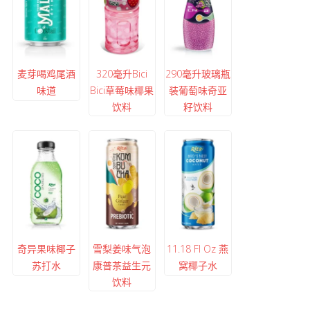
麦芽喝鸡尾酒
320毫升Bici
290毫升玻璃瓶
味道
Bici草莓味椰果
装葡萄味奇亚
饮料
籽饮料
奇异果味椰子
雪梨姜味气泡
11.18 Fl Oz 燕
苏打水
康普茶益生元
窝椰子水
饮料