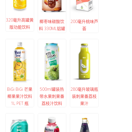
320毫升高罐黄
椰枣味碳酸饮
200毫升桃味芦
版功能饮料
料 330ML铝罐
荟
BiGi BiGi 芒果
500ml罐装热
280毫升玻璃瓶
椰果果汁饮料
带水果刺果番
装刺果番荔枝
1L PET 瓶
荔枝汁饮料
果汁