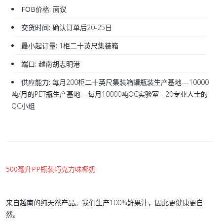
FOB价格:
面议
交货时间:
确认订单后20-25日
最小起订量:
1柜二十英尺集装箱
端口:
越南胡志明港
供应能力:
每月200柜二十英尺集装箱罐瓶装生产基地---10000
吨/月的PET瓶生产基地---每月10000吨QC实验室 - 20专业人士的
QC小组
500毫升PP瓶装巧克力味椰奶
来自越南的纯天然产品。我们生产100%鲜果汁，因此更健康更自
然。