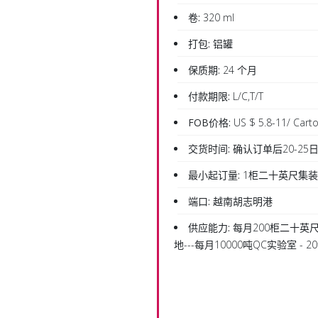
卷:
320 ml
打包:
铝罐
保质期:
24 个月
付款期限:
L/C,T/T
FOB价格:
US $ 5.8-11/ Cart
交货时间:
确认订单后20-25
最小起订量:
1柜二十英尺集
端口:
越南胡志明港
供应能力:
每月200柜二十英尺
地---每月10000吨QC实验室 -