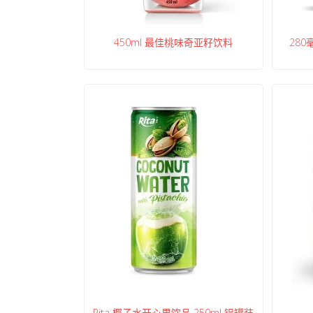
450ml 最佳桃味奇亚籽饮料
28
Rita 椰子水开心果饮品 250ml 铝罐装