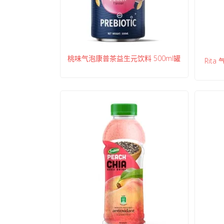
桃味气泡康普茶益生元饮料 500ml罐
Rit