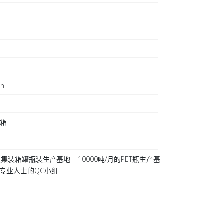
on
日
装箱
集装箱罐瓶装生产基地---10000吨/月的PET瓶生产基
 20专业人士的QC小组