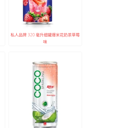
私人品牌 320 毫升细罐爆米花奶茶草莓
味