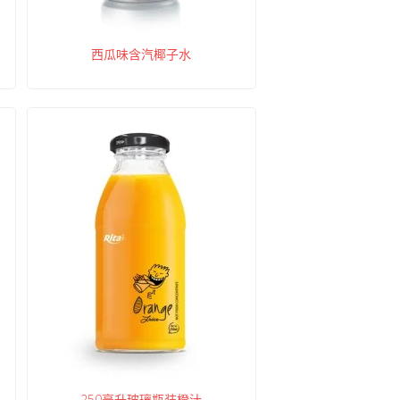
西瓜味含汽椰子水
250毫升玻璃瓶装橙汁