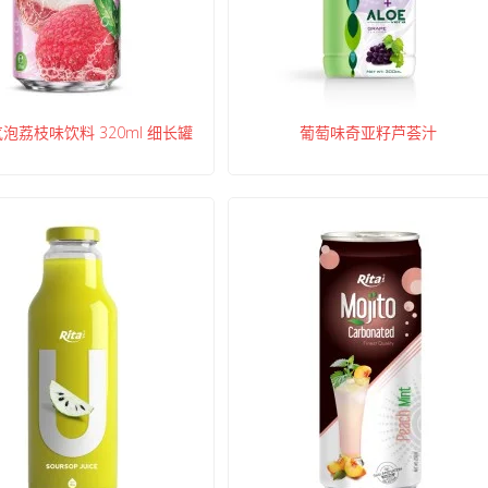
a 气泡荔枝味饮料 320ml 细长罐
葡萄味奇亚籽芦荟汁