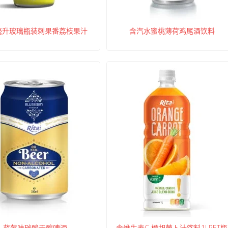
0毫升玻璃瓶装刺果番荔枝果汁
含汽水蜜桃薄荷鸡尾酒饮料
蓝莓味碳酸无醇啤酒
含维生素C 橙胡萝卜汁饮料1LPET瓶