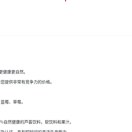
此更健康更自然。
为您提供非常有竞争力的价格。
、蓝莓、草莓。
0%自然健康的芦荟饮料，软饮料和果汁。
控及认证。具有短时间的灵活生产能力。