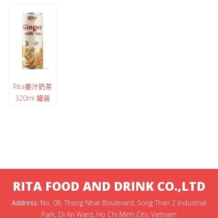
Rita姜汁奶茶
320ml 罐装
RITA FOOD AND DRINK CO.,LTD
Address:
No. 08, Thong Nhat Boulevard, Song Than 2 Industrial
Park, Di An Ward, Ho Chi Minh City, Vietnam