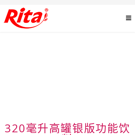
320毫升高罐银版功能饮