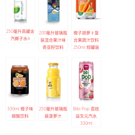
250毫升高罐含
200毫升玻璃瓶
橙子胡萝卜复
汽椰子水4
装混合果汁味
合果蔬汁饮料
奇亚籽饮料
250ml 短罐装
330ml 橙子味
250毫升玻璃瓶
Bibi Pop 荔枝
碳酸饮料
装菠萝汁
益生元汽水
330ml