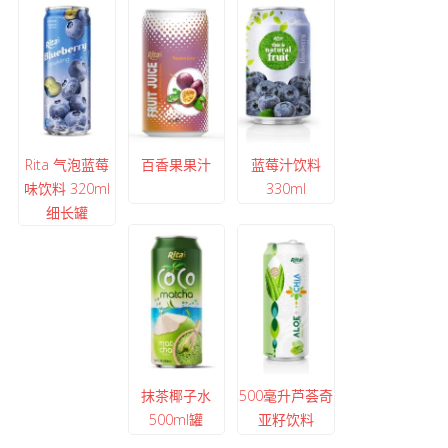
Rita 气泡蓝莓
百香果果汁
蓝莓汁饮料
味饮料 320ml
330ml
细长罐
抹茶椰子水
500毫升芦荟奇
500ml罐
亚籽饮料