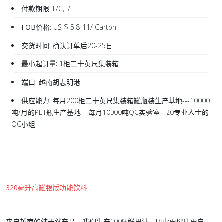
付款期限:
L/C,T/T
FOB价格:
US $ 5.8-11/ Carton
交货时间:
确认订单后20-25日
最小起订量:
1柜二十英尺集装箱
端口:
越南胡志明港
供应能力:
每月200柜二十英尺集装箱罐瓶装生产基地---10000
吨/月的PET瓶生产基地---每月10000吨QC实验室 - 20专业人士的
QC小组
320毫升高罐银版功能饮料
来自越南的纯天然产品。我们生产100%鲜果汁，因此更健康更自