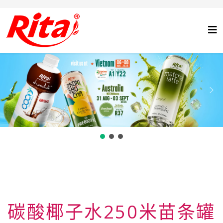
碳酸椰子水250米苗条罐