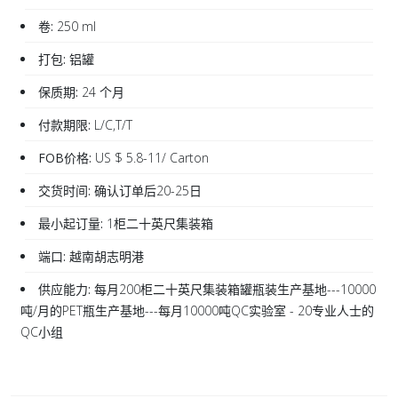
卷:
250 ml
打包:
铝罐
保质期:
24 个月
付款期限:
L/C,T/T
FOB价格:
US $ 5.8-11/ Carton
交货时间:
确认订单后20-25日
最小起订量:
1柜二十英尺集装箱
端口:
越南胡志明港
供应能力:
每月200柜二十英尺集装箱罐瓶装生产基地---10000
吨/月的PET瓶生产基地---每月10000吨QC实验室 - 20专业人士的
QC小组