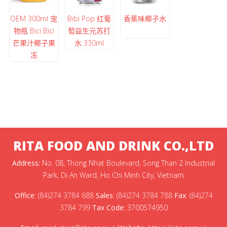
OEM 300ml 宠
Bibi Pop 红葡
香蕉味椰子水
物瓶 Bici Bici
萄益生元苏打
芒果汁椰子果
水 330ml
冻
RITA FOOD AND DRINK CO.,LTD
Address:
No. 08, Thong Nhat Boulevard, Song Than 2 Industrial
Park, Di An Ward, Ho Chi Minh City, Vietnam
Office
:
(84)274 3784 688
Sales
:
(84)274 3784 788
Fax
:
(84)274
3784 799
Tax Code:
3700574950