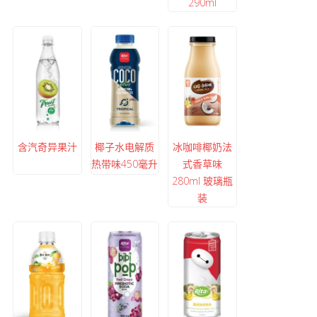
290ml
含汽奇异果汁
椰子水电解质
冰咖啡椰奶法
热带味450毫升
式香草味
280ml 玻璃瓶
装